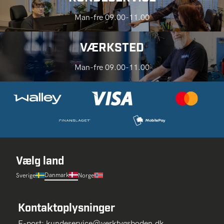
Man-fre 09.00-11.00
VÆRKSTED
Man-fre 09.00-11.00
Vælg land
Danmark
Sverige
Norge
Kontaktoplysninger
E-post:
kundeservice@verktygsboden.dk