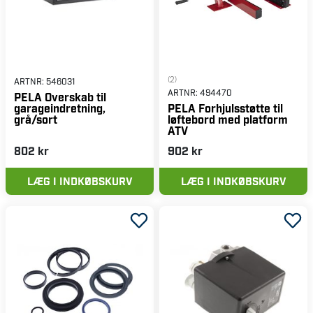
(2)
ARTNR:
546031
ARTNR:
494470
PELA Overskab til
garageindretning,
PELA Forhjulsstøtte til
grå/sort
løftebord med platform
ATV
802 kr
902 kr
LÆG I INDKØBSKURV
LÆG I INDKØBSKURV