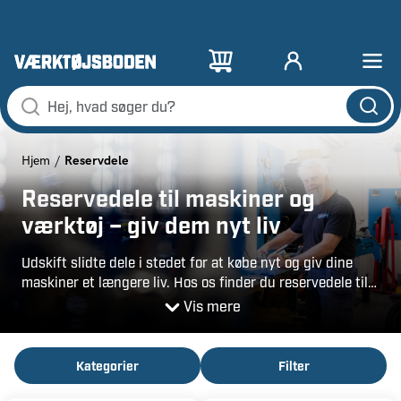
Reservdele
Hjem
Reservedele til maskiner og
værktøj – giv dem nyt liv
Udskift slidte dele i stedet for at købe nyt og giv dine
maskiner et længere liv. Hos os finder du reservedele til
maskiner og værktøj fra vores eget mærke PELA – så du
Vis mere
kan holde dit udstyr i topform! At reparere i stedet for at
udskifte er ikke kun omkostningseffektivt – det er også
et bæredygtigt valg.
Kategorier
Filter
Du kan nemt finde den rigtige reservedel ved at søge på
artikelnummer eller filtrere efter produktkategori. Bestil