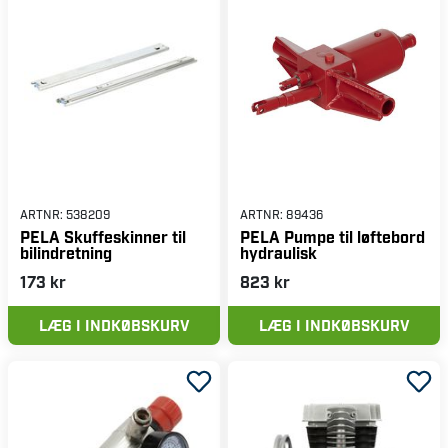
ARTNR:
538209
ARTNR:
89436
PELA Skuffeskinner til
PELA Pumpe til løftebord
bilindretning
hydraulisk
173 kr
823 kr
LÆG I INDKØBSKURV
LÆG I INDKØBSKURV