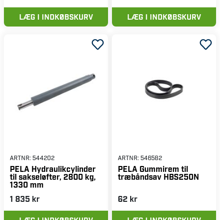
LÆG I INDKØBSKURV
LÆG I INDKØBSKURV
ARTNR:
544202
ARTNR:
546582
PELA Hydraulikcylinder
PELA Gummirem til
til sakseløfter, 2800 kg,
træbåndsav HBS250N
1330 mm
1 835 kr
62 kr
LÆG I INDKØBSKURV
LÆG I INDKØBSKURV