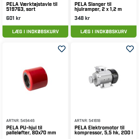
PELA Værktøjstavle til
PELA Slanger til
519763, sort
hjulramper, 2 x 1,2 m
601 kr
348 kr
LÆG I INDKØBSKURV
LÆG I INDKØBSKURV
ARTNR:
549446
ARTNR:
541618
PELA PU-hjul til
PELA Elektromotor til
palleløfter, 80x70 mm
kompressor, 5,5 hk, 200 l