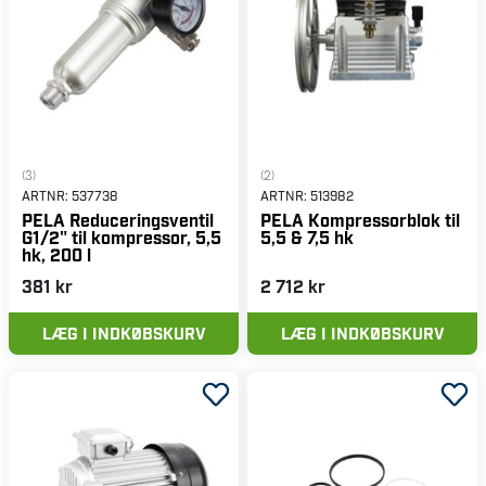
(3)
(2)
ARTNR:
537738
ARTNR:
513982
PELA Reduceringsventil
PELA Kompressorblok til
G1/2" til kompressor, 5,5
5,5 & 7,5 hk
hk, 200 l
381 kr
2 712 kr
LÆG I INDKØBSKURV
LÆG I INDKØBSKURV