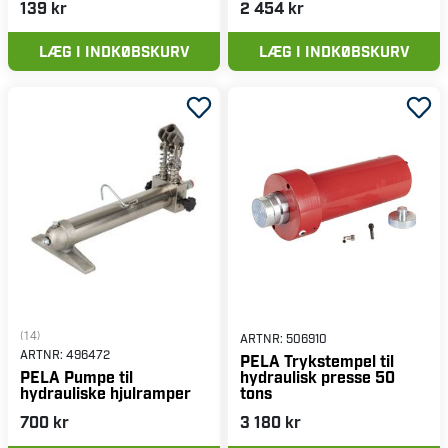
139 kr
2 454 kr
LÆG I INDKØBSKURV
LÆG I INDKØBSKURV
(14)
ARTNR:
506910
ARTNR:
496472
PELA Trykstempel til
hydraulisk presse 50
PELA Pumpe til
tons
hydrauliske hjulramper
700 kr
3 180 kr