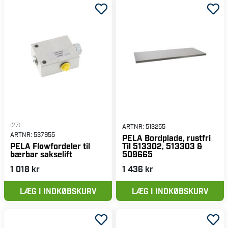
hurtigt og nemt online og brug dine PELA-maskiner i
længere tid!
(27)
ARTNR:
513255
ARTNR:
537955
PELA Bordplade, rustfri
Til 513302, 513303 &
PELA Flowfordeler til
509665
bærbar sakselift
1 018 kr
1 436 kr
LÆG I INDKØBSKURV
LÆG I INDKØBSKURV