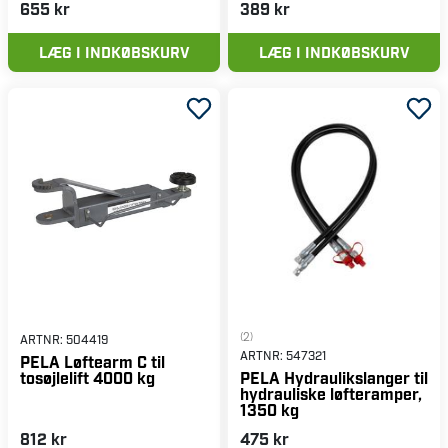
655 kr
389 kr
LÆG I INDKØBSKURV
LÆG I INDKØBSKURV
(2)
ARTNR:
504419
ARTNR:
547321
PELA Løftearm C til
tosøjlelift 4000 kg
PELA Hydraulikslanger til
hydrauliske løfteramper,
1350 kg
812 kr
475 kr