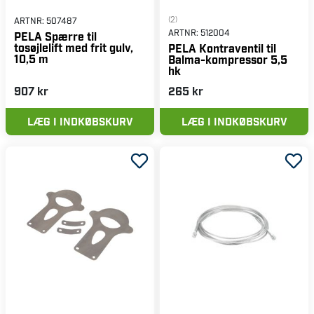
(2)
ARTNR:
507487
ARTNR:
512004
PELA Spærre til
tosøjlelift med frit gulv,
PELA Kontraventil til
10,5 m
Balma-kompressor 5,5
hk
907 kr
265 kr
LÆG I INDKØBSKURV
LÆG I INDKØBSKURV