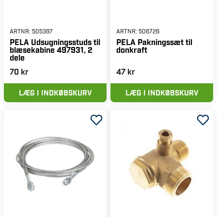
ARTNR:
505397
ARTNR:
506726
PELA Udsugningsstuds til
PELA Pakningssæt til
blæsekabine 497931, 2
donkraft
dele
70 kr
47 kr
LÆG I INDKØBSKURV
LÆG I INDKØBSKURV