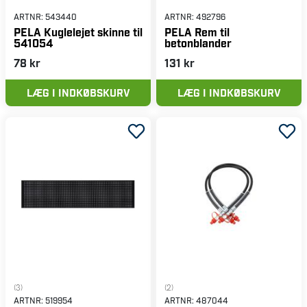
ARTNR:
543440
ARTNR:
492796
PELA Kuglelejet skinne til
PELA Rem til
541054
betonblander
78 kr
131 kr
LÆG I INDKØBSKURV
LÆG I INDKØBSKURV
(3)
(2)
ARTNR:
519954
ARTNR:
487044