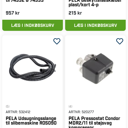
plast/kort 4-p
957 kr
215 kr
LÆG I INDKØBSKURV
LÆG I INDKØBSKURV
(5)
(4)
ARTNR:
532412
ARTNR:
520277
PELA Udsugningsslange
PELA Pressostat Condor
til slibemaskine ROS090
MDR2/11 til støjsvag
kompressor