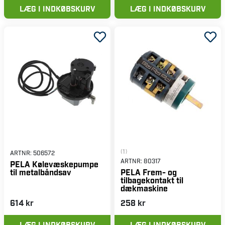
LÆG I INDKØBSKURV
LÆG I INDKØBSKURV
(1)
ARTNR:
506572
ARTNR:
80317
PELA Kølevæskepumpe
til metalbåndsav
PELA Frem- og
tilbagekontakt til
dækmaskine
614 kr
258 kr
LÆG I INDKØBSKURV
LÆG I INDKØBSKURV