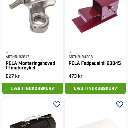
(2)
(2)
ARTNR:
83947
ARTNR:
84308
PELA Monteringshoved
PELA Fodpedal til 63045
til motorcykel
627 kr
473 kr
LÆG I INDKØBSKURV
LÆG I INDKØBSKURV