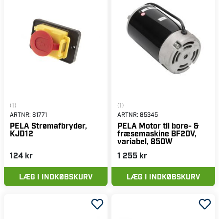
(1)
(1)
ARTNR:
81771
ARTNR:
85345
PELA Strømafbryder,
PELA Motor til bore- &
KJD12
fræsemaskine BF20V,
variabel, 850W
124 kr
1 255 kr
LÆG I INDKØBSKURV
LÆG I INDKØBSKURV