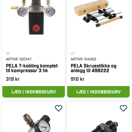
(3)
(1)
ARTNR:
520147
ARTNR:
514263
PELA T-kobling komplet
PELA Skruestikke og
til kompressor 3 hk
anlegg til 498222
319 kr
910 kr
LÆG I INDKØBSKURV
LÆG I INDKØBSKURV