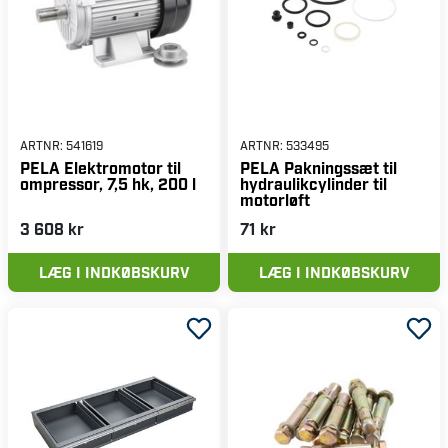
ARTNR:
541619
ARTNR:
533495
PELA Elektromotor til
PELA Pakningssæt til
ompressor, 7,5 hk, 200 l
hydraulikcylinder til
motorløft
3 608 kr
71 kr
LÆG I INDKØBSKURV
LÆG I INDKØBSKURV