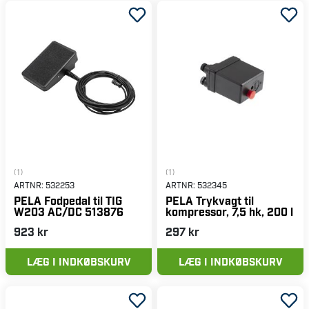
(1)
(1)
ARTNR:
532253
ARTNR:
532345
PELA Fodpedal til TIG
PELA Trykvagt til
W203 AC/DC 513876
kompressor, 7,5 hk, 200 l
923 kr
297 kr
LÆG I INDKØBSKURV
LÆG I INDKØBSKURV