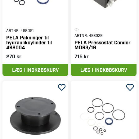
(4)
ARTNR:
498091
ARTNR:
498329
PELA Pakninger til
hydraulikcylinder til
PELA Pressostat Condor
498004
MDR3/16
270 kr
715 kr
LÆG I INDKØBSKURV
LÆG I INDKØBSKURV