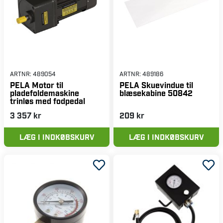
ARTNR:
489054
ARTNR:
489186
PELA Motor til
PELA Skuevindue til
pladefoldemaskine
blæsekabine 50842
trinløs med fodpedal
3 357 kr
209 kr
LÆG I INDKØBSKURV
LÆG I INDKØBSKURV