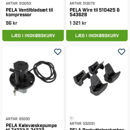
ARTNR:
513053
ARTNR:
513079
PELA Ventilbladsæt til
PELA Wire til 510425 &
kompressor
543628
96 kr
1 321 kr
LÆG I INDKØBSKURV
LÆG I INDKØBSKURV
(6)
ARTNR:
89330
ARTNR:
532051
PELA Kølevæskepumpe
til 74332 & 74333
PELA Beskyttelseskæber