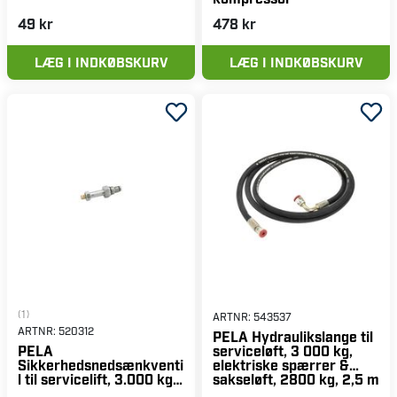
49 kr
478 kr
LÆG I INDKØBSKURV
LÆG I INDKØBSKURV
(1)
ARTNR:
543537
ARTNR:
520312
PELA Hydraulikslange til
serviceløft, 3 000 kg,
PELA
elektriske spærrer &
Sikkerhedsnedsænkventi
sakseløft, 2800 kg, 2,5 m
l til servicelift, 3.000 kg,
ellåse