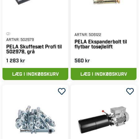
(2)
ARTNR:
506122
ARTNR:
502979
PELA Ekspanderbolt til
flytbar tosøjlelift
PELA Skuffesæt Profi til
502978, grå
1 283 kr
560 kr
LÆG I INDKØBSKURV
LÆG I INDKØBSKURV