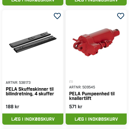
(1)
ARTNR:
538173
ARTNR:
509545
PELA Skuffeskinner til
bilindretning, 4 skuffer
PELA Pumpeenhed til
knallertlift
188 kr
571 kr
LÆG I INDKØBSKURV
LÆG I INDKØBSKURV