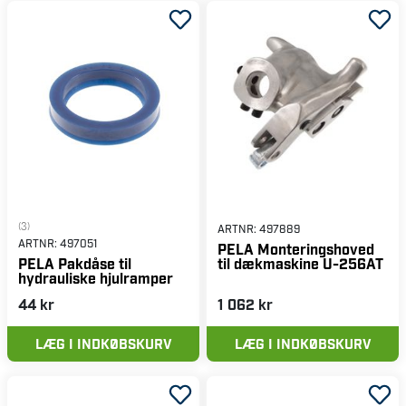
(3)
ARTNR:
497889
ARTNR:
497051
PELA Monteringshoved
til dækmaskine U-256AT
PELA Pakdåse til
hydrauliske hjulramper
44 kr
1 062 kr
LÆG I INDKØBSKURV
LÆG I INDKØBSKURV