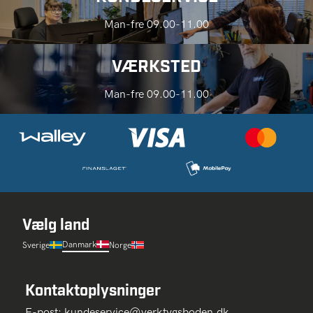
Man-fre 09.00-11.00
VÆRKSTED
Man-fre 09.00-11.00
Vælg land
Danmark
Sverige
Norge
Kontaktoplysninger
E-post:
kundeservice@verktygsboden.dk