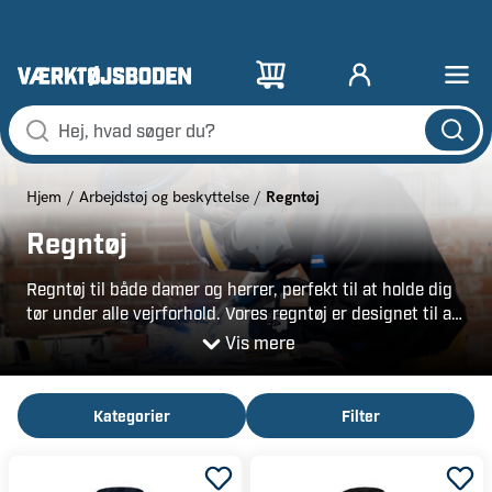
Regntøj
Hjem
Arbejdstøj og beskyttelse
Regntøj
Regntøj til både damer og herrer, perfekt til at holde dig
tør under alle vejrforhold. Vores regntøj er designet til at
være funktionelt med fokus på holdbarhed og komfort.
Vis mere
Til arbejdsmiljøer tilbyder vi specialtilpasset
arbejdsregntøj, der giver ekstra beskyttelse og
funktionalitet. Find det bedste regntøj og arbejdsregntøj
Kategorier
Filter
hos os for alle dine behov.