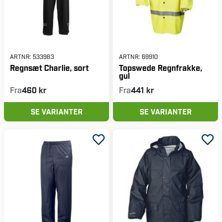
ARTNR:
533983
ARTNR:
69910
Regnsæt Charlie, sort
Topswede Regnfrakke,
gul
Fra
460 kr
Fra
441 kr
SE VARIANTER
SE VARIANTER