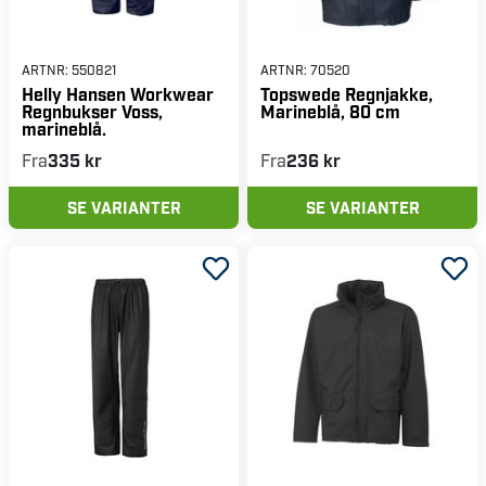
ARTNR:
550821
ARTNR:
70520
Helly Hansen Workwear
Topswede Regnjakke,
Regnbukser Voss,
Marineblå, 80 cm
marineblå.
Fra
335 kr
Fra
236 kr
SE VARIANTER
SE VARIANTER