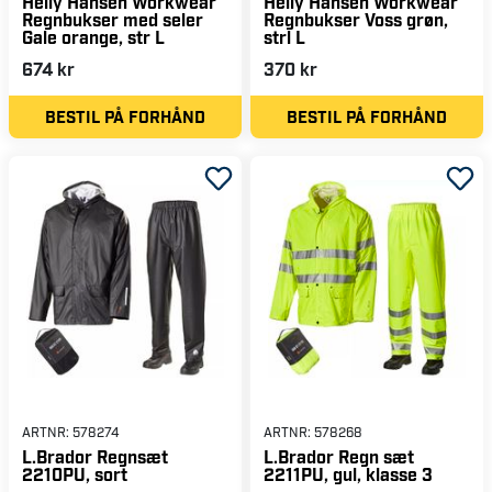
Helly Hansen Workwear
Helly Hansen Workwear
Regnbukser med seler
Regnbukser Voss grøn,
Gale orange, str L
strl L
674 kr
370 kr
BESTIL PÅ FORHÅND
BESTIL PÅ FORHÅND
ARTNR:
578274
ARTNR:
578268
L.Brador Regnsæt
L.Brador Regn sæt
2210PU, sort
2211PU, gul, klasse 3