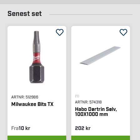
Senest set
(1)
ARTNR:
512986
ARTNR:
574318
Milwaukee Bits TX
Habo Dørtrin Sølv,
100X1000 mm
Fra
10 kr
202 kr