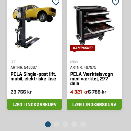
(17)
(206)
ARTNR:
546067
ARTNR:
497975
PELA Single-post lift,
PELA Værktøjsvogn
mobil, elektriske låse
med værktøj, 277
dele
23 766 kr
4 321 kr
6 799 kr
LÆG I INDKØBSKURV
LÆG I INDKØBSKURV