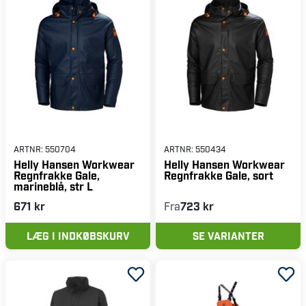
ARTNR:
550704
ARTNR:
550434
Helly Hansen Workwear
Helly Hansen Workwear
Regnfrakke Gale,
Regnfrakke Gale, sort
marineblå, str L
671 kr
Fra
723 kr
LÆG I INDKØBSKURV
SE VARIANTER