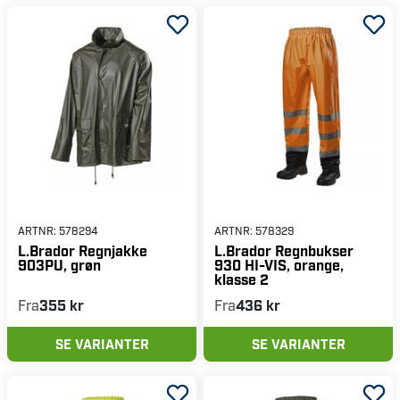
ARTNR:
578294
ARTNR:
578329
L.Brador Regnjakke
L.Brador Regnbukser
903PU, grøn
930 HI-VIS, orange,
klasse 2
Fra
355 kr
Fra
436 kr
SE VARIANTER
SE VARIANTER