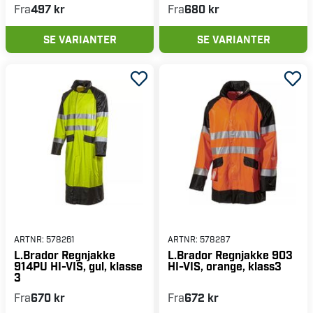
Fra
497 kr
Fra
680 kr
SE VARIANTER
SE VARIANTER
ARTNR:
578261
ARTNR:
578287
L.Brador Regnjakke
L.Brador Regnjakke 903
914PU HI-VIS, gul, klasse
HI-VIS, orange, klass3
3
Fra
670 kr
Fra
672 kr