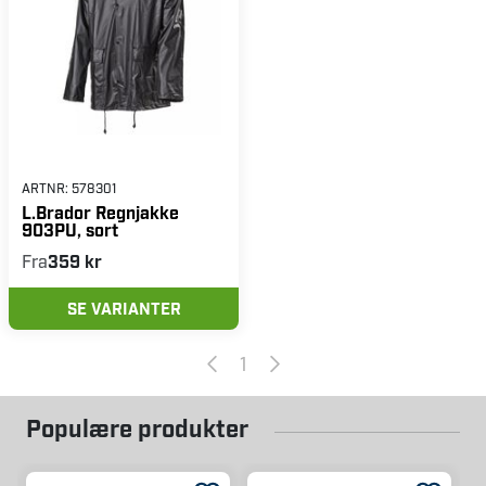
ARTNR:
578301
L.Brador Regnjakke
903PU, sort
Fra
359 kr
SE VARIANTER
1
Populære produkter