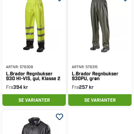
ARTNR:
578308
ARTNR:
578315
L.Brador Regnbukser
L.Brador Regnbukser
930 HI-VIS, gul, Klasse 2
930PU, grøn
Fra
394 kr
Fra
257 kr
SE VARIANTER
SE VARIANTER