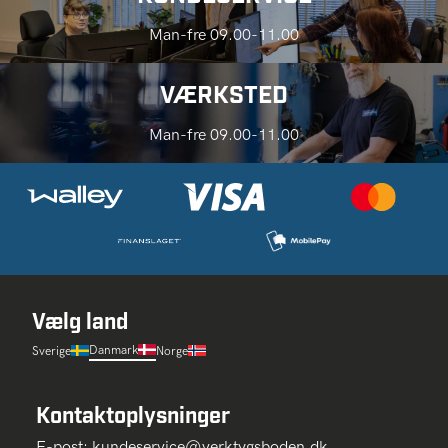
Man-fre 09.00-11.00
VÆRKSTED
Man-fre 09.00-11.00
Vælg land
Danmark
Sverige
Norge
Kontaktoplysninger
E-post:
kundeservice@verktygsboden.dk