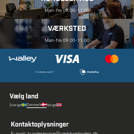
Man-fre 09.00-11.00
VÆRKSTED
Man-fre 09.00-11.00
Vælg land
Danmark
Sverige
Norge
Kontaktoplysninger
E-post:
kundeservice@verktygsboden.dk