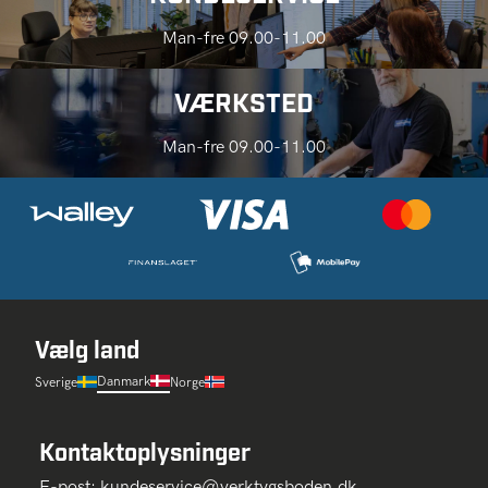
Man-fre 09.00-11.00
VÆRKSTED
Man-fre 09.00-11.00
Vælg land
Danmark
Sverige
Norge
Kontaktoplysninger
E-post:
kundeservice@verktygsboden.dk