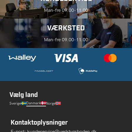
Man-fre 09.00-11.00
VÆRKSTED
Man-fre 09.00-11.00
Vælg land
Danmark
Sverige
Norge
Kontaktoplysninger
E-post:
kundeservice@verktygsboden.dk