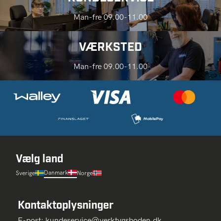
Man-fre 09.00-11.00
VÆRKSTED
Man-fre 09.00-11.00
Vælg land
Danmark
Sverige
Norge
Kontaktoplysninger
E-post:
kundeservice@verktygsboden.dk