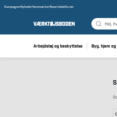
Kampagner
Nyheder
Varemærker
Reservdele
Kurser
Arbejdstøj og beskyttelse
Byg, hjem og
S
So
G