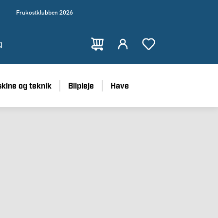
Frukostklubben 2026
g
kine og teknik
Bilpleje
Have