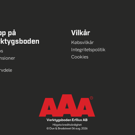
op på
Vilkår
rktygsboden
Købsvilkår
Integritetspolitik
 os
Cookies
nsioner
rvdele