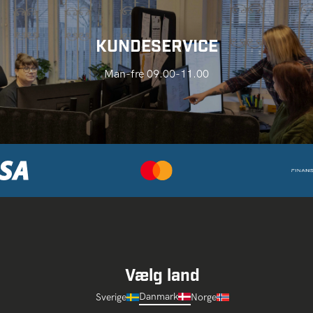
KUNDESERVICE
Man-fre 09.00-11.00
Vælg land
Danmark
Sverige
Norge