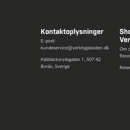
Kontaktoplysninger
Sh
Ve
E-post:
kundeservice@verktygsboden.dk
Om
Rece
Källbäcksrydsgatan 1, 507 42
Borås, Sverige
Rese