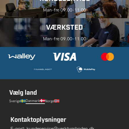
Man-fre 09.00-11.00
VÆRKSTED
Man-fre 09.00-11.00
Vælg land
Danmark
Sverige
Norge
Kontaktoplysninger
E-post:
kundeservice@verktygsboden.dk