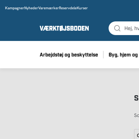
Kampagner
Nyheder
Varemærker
Reservdele
Kurser
Arbejdstøj og beskyttelse
Byg, hjem og
S
So
G