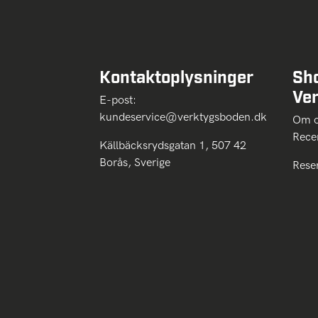
Kontaktoplysninger
Sh
Ve
E-post:
kundeservice@verktygsboden.dk
Om
Rece
Källbäcksrydsgatan 1, 507 42
Borås, Sverige
Rese