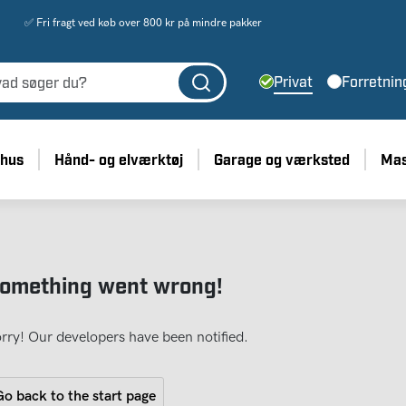
✅ Fri fragt ved køb over 800 kr på mindre pakker
Privat
Forretnin
 hus
Hånd- og elværktøj
Garage og værksted
Mas
omething went wrong!
rry! Our developers have been notified.
o back to the start page