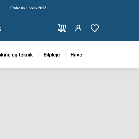
Frukostklubben 2026
g
kine og teknik
Bilpleje
Have