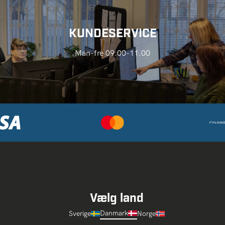
KUNDESERVICE
Man-fre 09.00-11.00
Vælg land
Danmark
Sverige
Norge