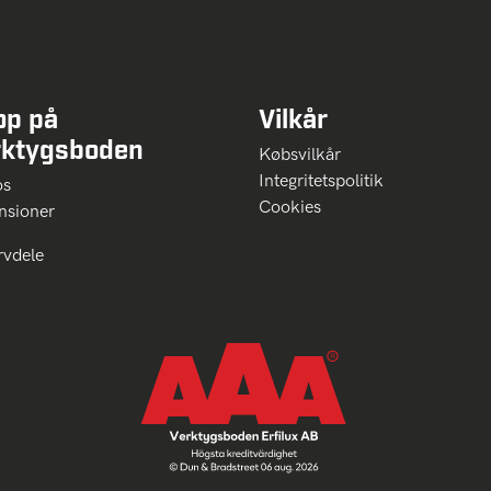
op på
Vilkår
rktygsboden
Købsvilkår
Integritetspolitik
 os
Cookies
nsioner
rvdele