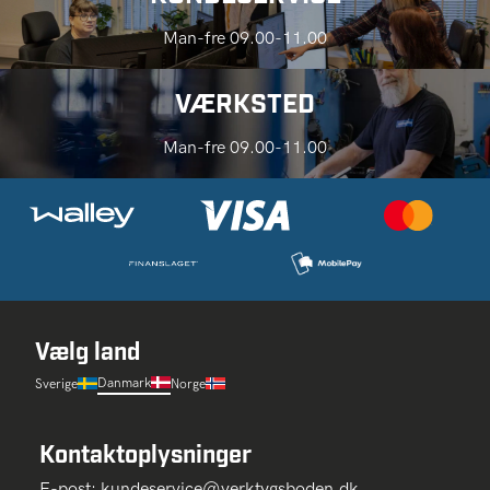
Man-fre 09.00-11.00
VÆRKSTED
Man-fre 09.00-11.00
Vælg land
Danmark
Sverige
Norge
Kontaktoplysninger
E-post:
kundeservice@verktygsboden.dk