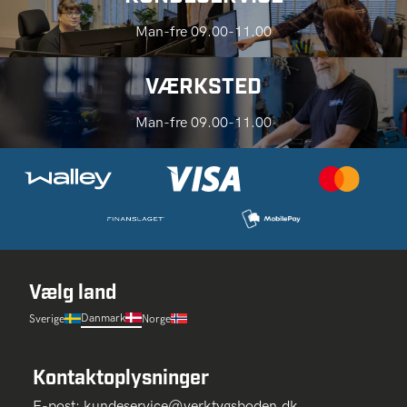
Man-fre 09.00-11.00
VÆRKSTED
Man-fre 09.00-11.00
Vælg land
Danmark
Sverige
Norge
Kontaktoplysninger
E-post:
kundeservice@verktygsboden.dk