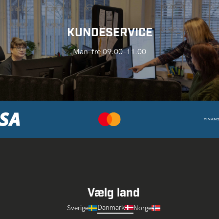
KUNDESERVICE
Man-fre 09.00-11.00
Vælg land
Danmark
Sverige
Norge