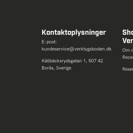
Kontaktoplysninger
Sh
Ve
E-post:
kundeservice@verktygsboden.dk
Om
Rece
Källbäcksrydsgatan 1, 507 42
Borås, Sverige
Rese