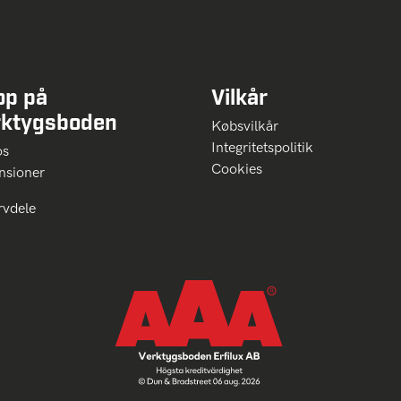
op på
Vilkår
rktygsboden
Købsvilkår
Integritetspolitik
 os
Cookies
nsioner
rvdele