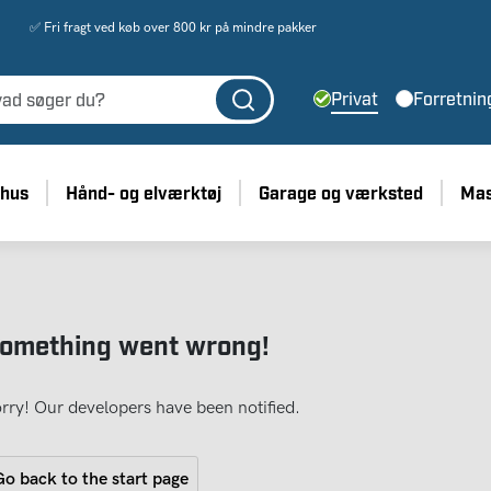
✅ Fri fragt ved køb over 800 kr på mindre pakker
Privat
Forretnin
 hus
Hånd- og elværktøj
Garage og værksted
Mas
omething went wrong!
rry! Our developers have been notified.
o back to the start page