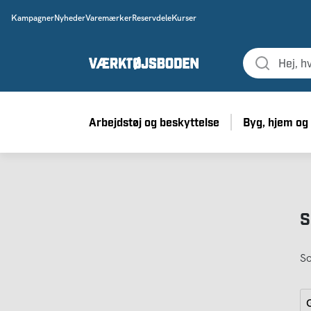
Kampagner
Nyheder
Varemærker
Reservdele
Kurser
Arbejdstøj og beskyttelse
Byg, hjem og
S
So
G