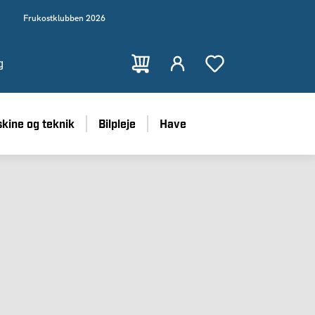
Frukostklubben 2026
g
kine og teknik
Bilpleje
Have