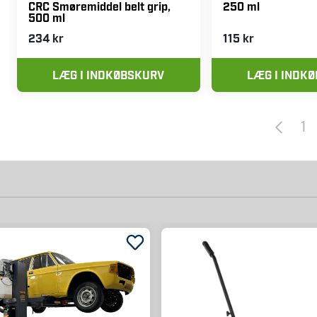
250 ml
CRC Smøremiddel belt grip,
500 ml
234 kr
115 kr
LÆG I INDKØBSKURV
LÆG I INDK
1