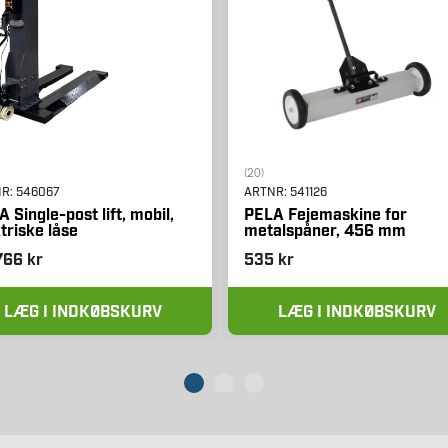
(20)
NR:
546067
ARTNR:
541126
 Single-post lift, mobil,
PELA Fejemaskine for
triske låse
metalspåner, 456 mm
766 kr
535 kr
LÆG I INDKØBSKURV
LÆG I INDKØBSKURV