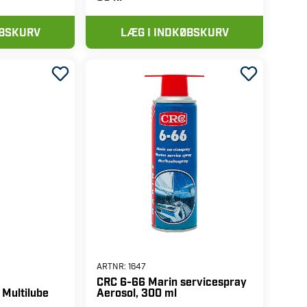
ØBSKURV
LÆG I INDKØBSKURV
ARTNR:
1647
CRC 6-66 Marin servicespray
Aerosol, 300 ml
Multilube