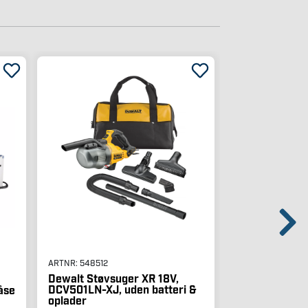
(3)
ARTNR:
548512
ARTNR:
548655
Dewalt Støvsuger XR 18V,
DCV501LN-XJ, uden batteri &
låse
Dewalt Stiksa
oplader
DCS335NT, ud