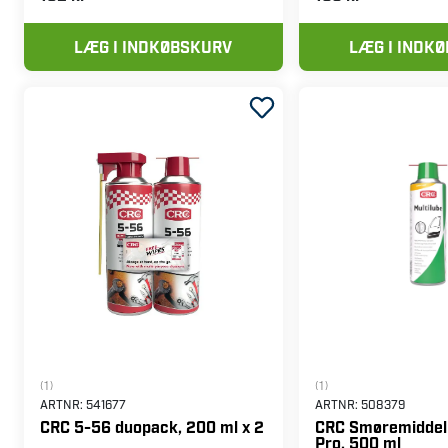
LÆG I INDKØBSKURV
LÆG I INDK
(1)
(1)
ARTNR:
541677
ARTNR:
508379
CRC 5-56 duopack, 200 ml x 2
CRC Smøremiddel 
Pro, 500 ml