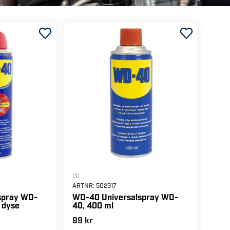
(3)
ARTNR:
502317
spray WD-
WD-40 Universalspray WD-
 dyse
40, 400 ml
89 kr