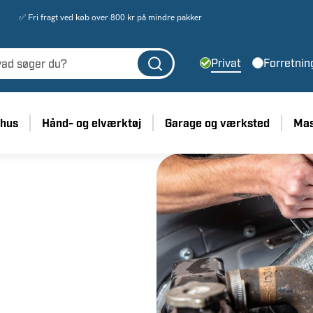
✅ Fri fragt ved køb over 800 kr på mindre pakker
Privat
Forretnin
 hus
Hånd- og elværktøj
Garage og værksted
Mas