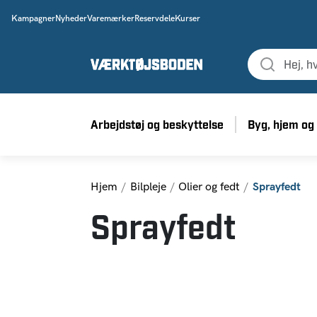
Kampagner
Nyheder
Varemærker
Reservdele
Kurser
Arbejdstøj og beskyttelse
Byg, hjem og
Hjem
Bilpleje
Olier og fedt
Sprayfedt
Sprayfedt