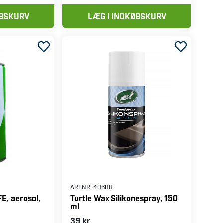
ØBSKURV
LÆG I INDKØBSKURV
ARTNR:
40688
E, aerosol,
Turtle Wax Silikonespray, 150
ml
39 kr