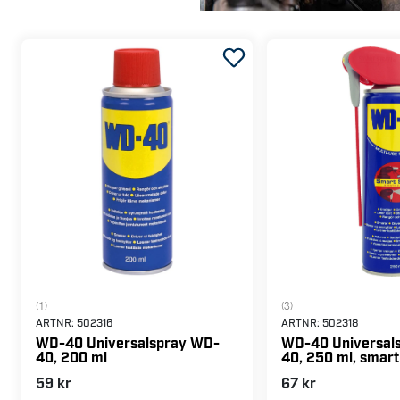
(1)
(3)
ARTNR:
502316
ARTNR:
502318
WD-40 Universalspray WD-
WD-40 Universal
40, 200 ml
40, 250 ml, smart
59 kr
67 kr