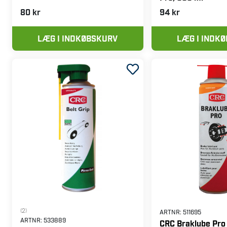
80 kr
94 kr
LÆG I INDKØBSKURV
LÆG I INDK
(2)
ARTNR:
511695
ARTNR:
533889
CRC Braklube Pro 