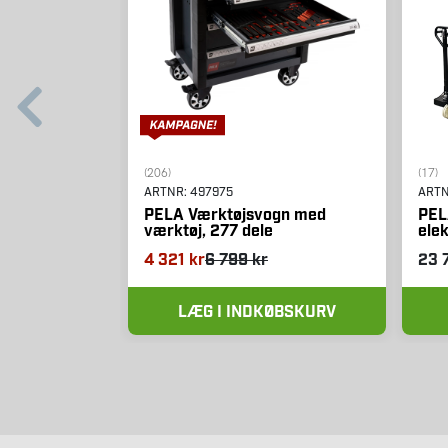
(206)
(17)
ARTNR:
497975
ART
PELA Værktøjsvogn med
PELA
værktøj, 277 dele
elek
4 321 kr
6 799 kr
23 
LÆG I INDKØBSKURV