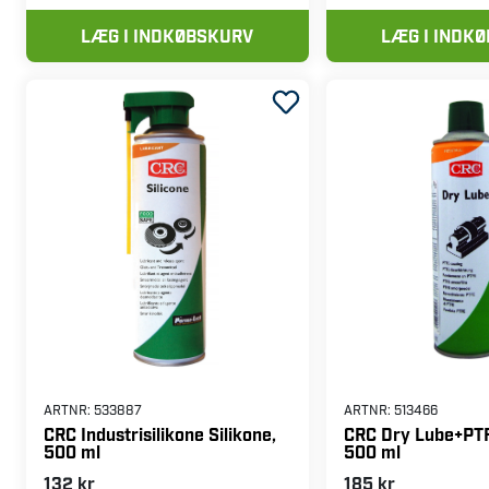
LÆG I INDKØBSKURV
LÆG I INDK
ARTNR:
533887
ARTNR:
513466
CRC Industrisilikone Silikone,
CRC Dry Lube+PTF
500 ml
500 ml
132 kr
185 kr