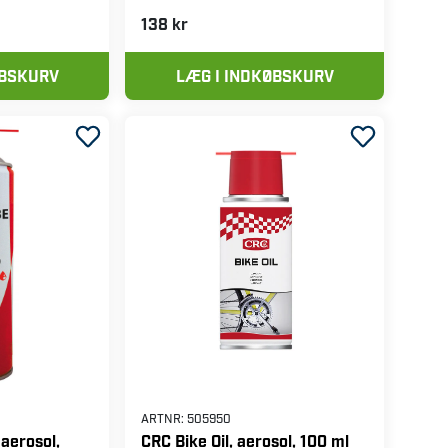
138 kr
ØBSKURV
LÆG I INDKØBSKURV
ARTNR:
505950
aerosol,
CRC Bike Oil, aerosol, 100 ml