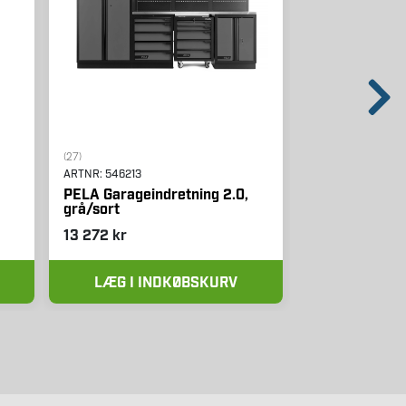
(27)
ARTNR:
64430
ARTNR:
546213
NYBY Redskab
PELA Garageindretning 2.0,
grå/sort
13 272 kr
Fra
30 kr
LÆG I INDKØBSKURV
SE VA