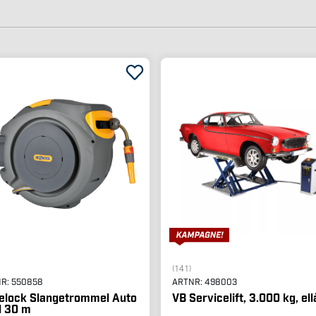
(141)
NR:
550858
ARTNR:
498003
elock Slangetrommel Auto
VB Servicelift, 3.000 kg, el
l 30 m