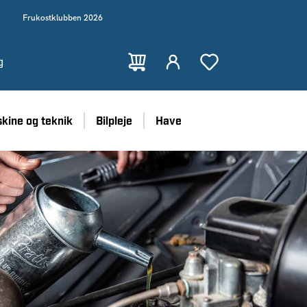
Frukostklubben 2026
g
kine og teknik
Bilpleje
Have