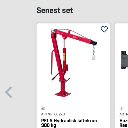
Senest set
(5)
(4)
ARTNR:
68270
ART
PELA Hydraulisk løftekran
Hoz
900 kg
Ree