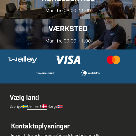
Man-fre 09.00-11.00
VÆRKSTED
Man-fre 09.00-11.00
Vælg land
Danmark
Sverige
Norge
Kontaktoplysninger
E-post:
kundeservice@verktygsboden.dk