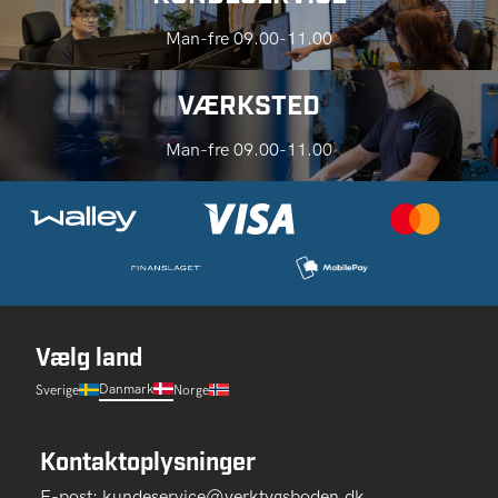
Man-fre 09.00-11.00
VÆRKSTED
Man-fre 09.00-11.00
Vælg land
Danmark
Sverige
Norge
Kontaktoplysninger
E-post:
kundeservice@verktygsboden.dk