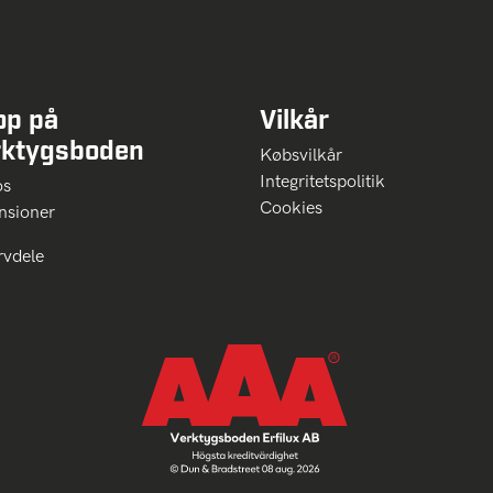
op på
Vilkår
rktygsboden
Købsvilkår
Integritetspolitik
 os
Cookies
nsioner
rvdele