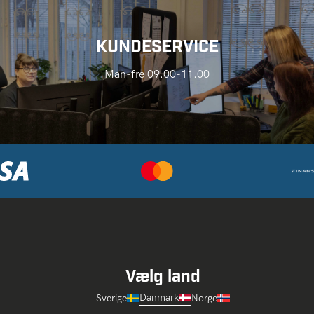
KUNDESERVICE
Man-fre 09.00-11.00
Vælg land
Danmark
Sverige
Norge