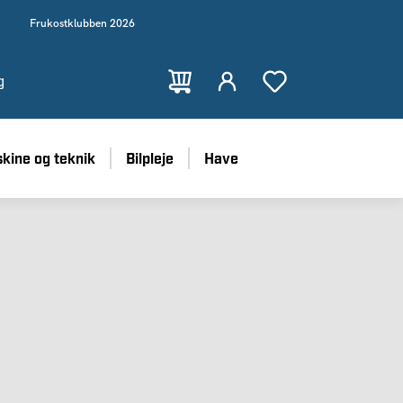
Frukostklubben 2026
g
kine og teknik
Bilpleje
Have