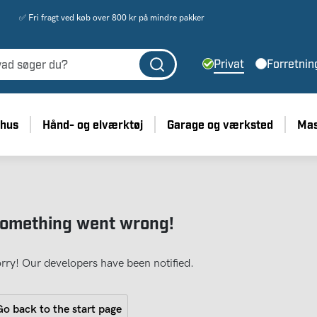
✅ Fri fragt ved køb over 800 kr på mindre pakker
Privat
Forretnin
 hus
Hånd- og elværktøj
Garage og værksted
Mas
omething went wrong!
rry! Our developers have been notified.
o back to the start page