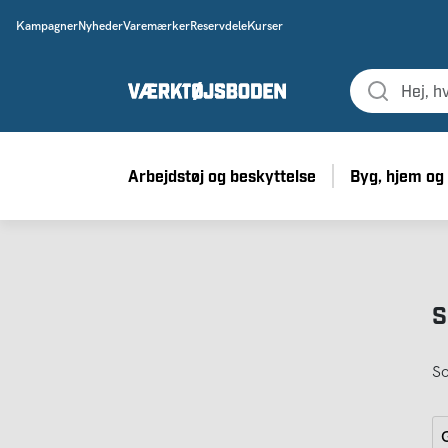
Kampagner
Nyheder
Varemærker
Reservdele
Kurser
Arbejdstøj og beskyttelse
Byg, hjem og
S
So
G