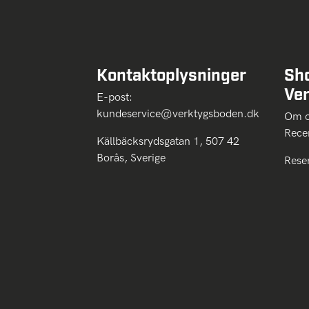
Kontaktoplysninger
Sh
Ve
E-post:
kundeservice@verktygsboden.dk
Om
Rece
Källbäcksrydsgatan 1, 507 42
Borås, Sverige
Rese