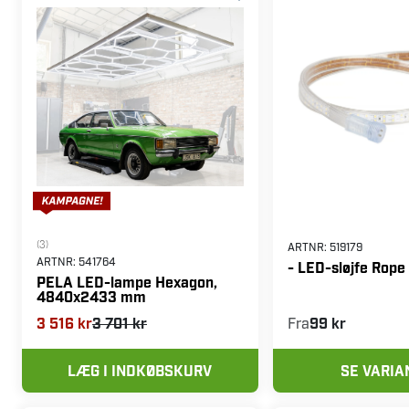
(3)
ARTNR:
519179
ARTNR:
541764
- LED-sløjfe Rope
PELA LED-lampe Hexagon,
4840x2433 mm
3 516 kr
3 701 kr
Fra
99 kr
LÆG I INDKØBSKURV
SE VARIA