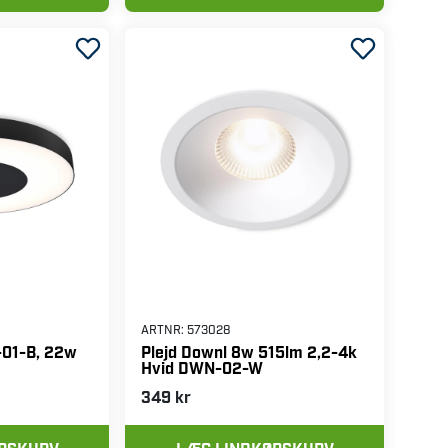
ARTNR:
573028
-01-B, 22w
Plejd Downl 8w 515lm 2,2-4k
Hvid DWN-02-W
349 kr