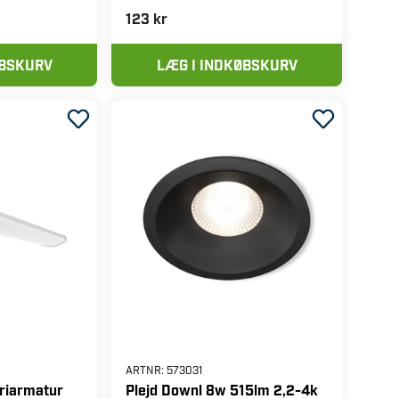
123 kr
ØBSKURV
LÆG I INDKØBSKURV
ARTNR:
573031
triarmatur
Plejd Downl 8w 515lm 2,2-4k