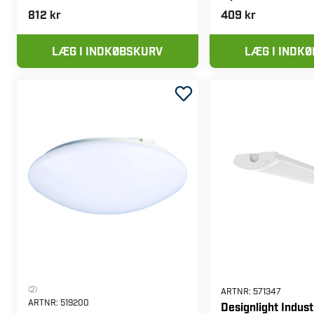
812 kr
409 kr
LÆG I INDKØBSKURV
LÆG I INDK
(2)
ARTNR:
571347
ARTNR:
519200
Designlight Indus