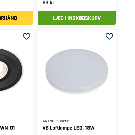
63 kr
FORHÅND
LÆG I INDKØBSKURV
ARTNR:
509296
 DWN-01
VB Loftlampe LED, 18W