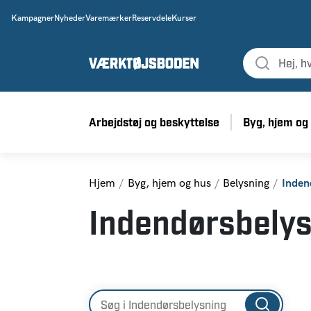
Kampagner
Nyheder
Varemærker
Reservdele
Kurser
Arbejdstøj og beskyttelse
Byg, hjem og
Hjem
Byg, hjem og hus
Belysning
Inden
Indendørsbely