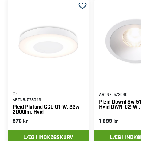
(2)
ARTNR:
573030
ARTNR:
573046
Plejd Downl 8w 5
Hvid DWN-02-W ,
Plejd Plafond CCL-01-W, 22w
2000lm, Hvid
576 kr
1 899 kr
LÆG I INDKØBSKURV
LÆG I INDK