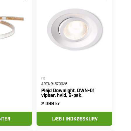
(1)
ARTNR:
573026
Plejd Downlight, DWN-01
vipbar, hvid, 6-pak.
2 099 kr
NTER
LÆG I INDKØBSKURV