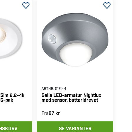
ARTNR:
519144
15lm 2,2-4k
Gelia LED-armatur Nightlux
 6-pak
med sensor, batteridrevet
Fra
87 kr
ØBSKURV
SE VARIANTER