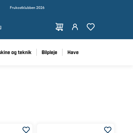
Frukostklubben 2026
g
kine og teknik
Bilpleje
Have