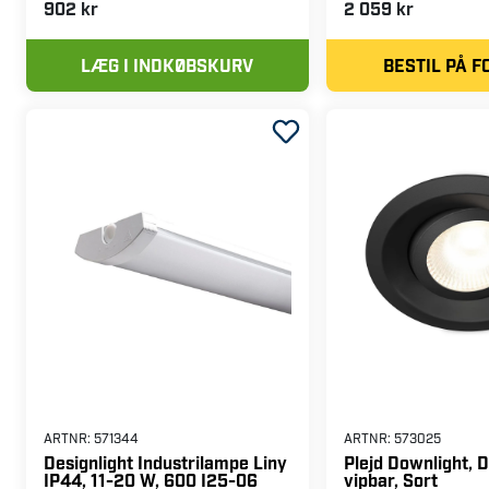
902 kr
2 059 kr
LÆG I INDKØBSKURV
BESTIL PÅ 
ARTNR:
571344
ARTNR:
573025
Designlight Industrilampe Liny
Plejd Downlight,
IP44, 11-20 W, 600 I25-06
vipbar, Sort