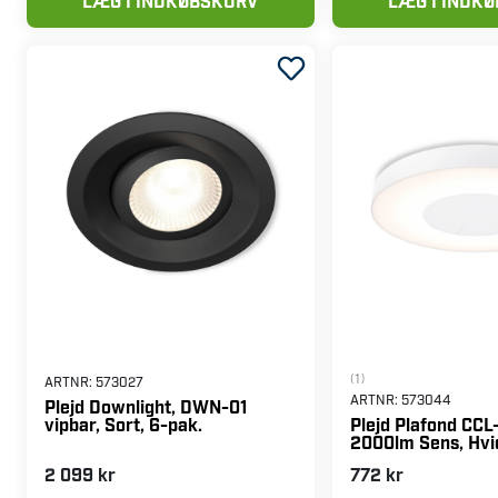
LÆG I INDKØBSKURV
LÆG I INDK
(1)
ARTNR:
573027
ARTNR:
573044
Plejd Downlight, DWN-01
vipbar, Sort, 6-pak.
Plejd Plafond CCL
2000lm Sens, Hvi
2 099 kr
772 kr