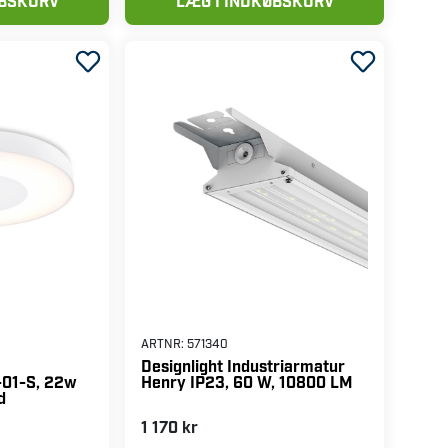
ØBSKURV
LÆG I INDKØBSKURV
ARTNR:
571340
Designlight Industriarmatur
Henry IP23, 60 W, 10800 LM
-01-S, 22w
d
1 170 kr