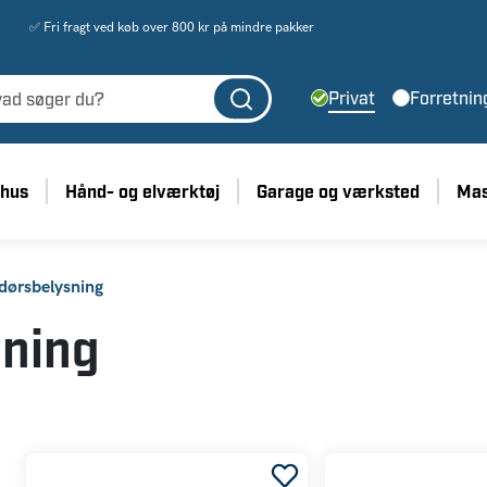
✅ Fri fragt ved køb over 800 kr på mindre pakker
Privat
Forretnin
 hus
Hånd- og elværktøj
Garage og værksted
Mas
dørsbelysning
sning