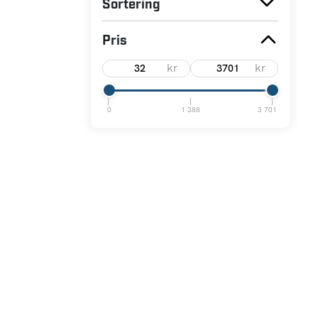
Sortering
Pris
kr
kr
0
1 388
3 701