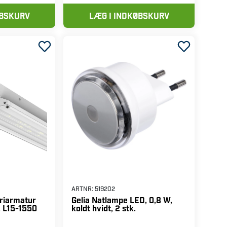
ØBSKURV
LÆG I INDKØBSKURV
ARTNR:
519202
triarmatur
Gelia Natlampe LED, 0,8 W,
, L15-1550
koldt hvidt, 2 stk.