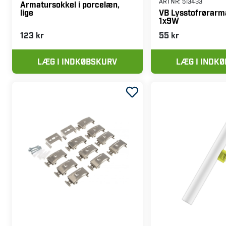
ARTNR:
513433
Armatursokkel i porcelæn,
lige
VB Lysstofrørarm
1x9W
123 kr
55 kr
LÆG I INDKØBSKURV
LÆG I INDK