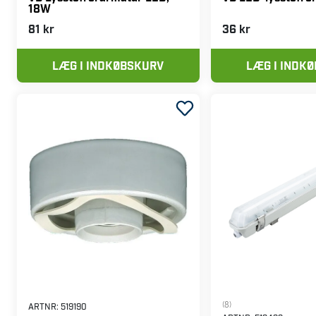
18W
81 kr
36 kr
LÆG I INDKØBSKURV
LÆG I INDK
(8)
ARTNR:
519190