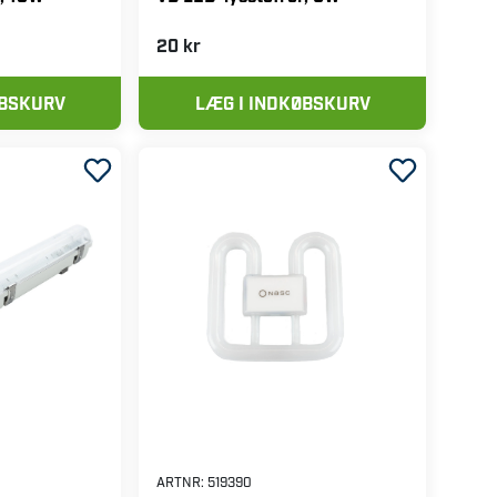
20 kr
ØBSKURV
LÆG I INDKØBSKURV
ARTNR:
519390