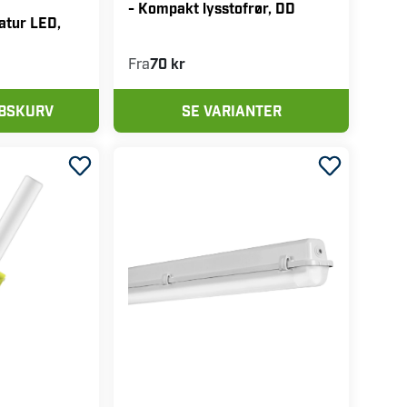
- Kompakt lysstofrør, DD
atur LED,
Fra
70 kr
ØBSKURV
SE VARIANTER