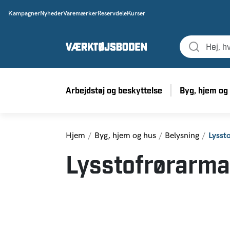
Kampagner
Nyheder
Varemærker
Reservdele
Kurser
Arbejdstøj og beskyttelse
Byg, hjem og
Hjem
Byg, hjem og hus
Belysning
Lysst
Lysstofrørarma