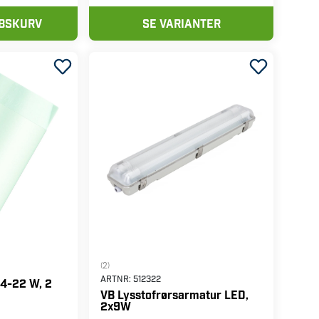
ØBSKURV
SE VARIANTER
(2)
ARTNR:
512322
 4-22 W, 2
VB Lysstofrørsarmatur LED,
2x9W