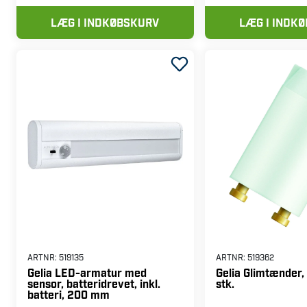
LÆG I INDKØBSKURV
LÆG I INDK
ARTNR:
519135
ARTNR:
519362
Gelia LED-armatur med
Gelia Glimtænder,
sensor, batteridrevet, inkl.
stk.
batteri, 200 mm