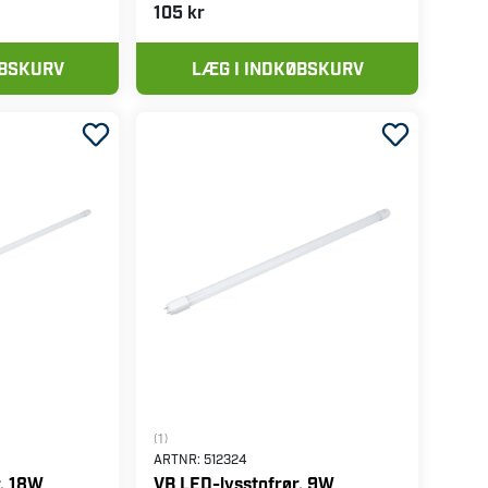
105 kr
ØBSKURV
LÆG I INDKØBSKURV
(1)
ARTNR:
512324
r, 18W
VB LED-lysstofrør, 9W