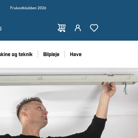
Frukostklubben 2026
g
kine og teknik
Bilpleje
Have