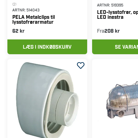
(2)
ARTNR:
519395
ARTNR:
514043
LED-lysstofrør, op
LED inestra
PELA Metalclips til
lysstofrørarmatur
62 kr
Fra
208 kr
LÆG I INDKØBSKURV
SE VARIA