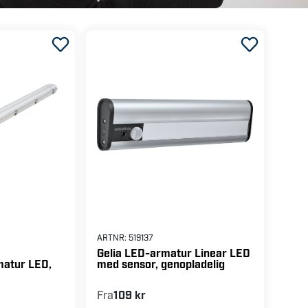
ARTNR:
519137
Gelia LED-armatur Linear LED
med sensor, genopladelig
matur LED,
Fra
109 kr