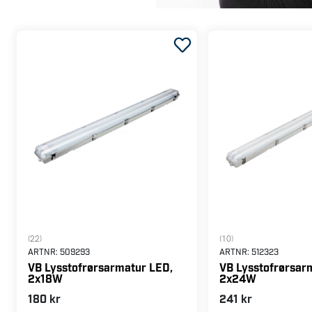
(22)
(10)
ARTNR:
509293
ARTNR:
512323
VB Lysstofrørsarmatur LED,
VB Lysstofrørsar
2x18W
2x24W
180 kr
241 kr