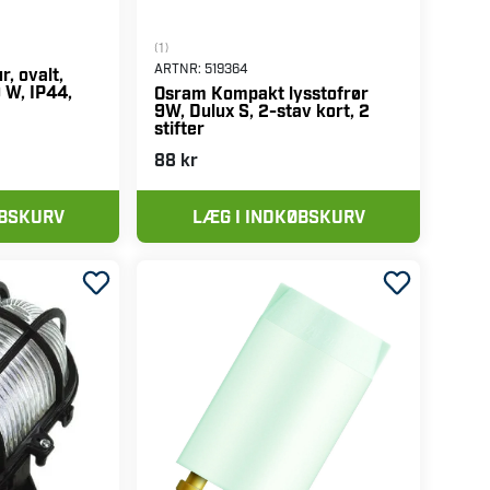
(1)
ARTNR:
519364
r, ovalt,
0 W, IP44,
Osram Kompakt lysstofrør
9W, Dulux S, 2-stav kort, 2
stifter
88 kr
ØBSKURV
LÆG I INDKØBSKURV