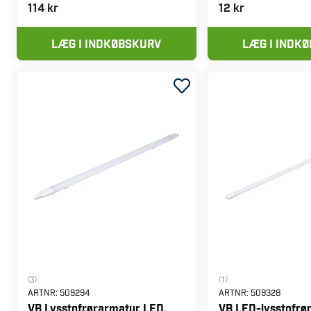
114 kr
12 kr
LÆG I INDKØBSKURV
LÆG I INDK
(3)
(1)
ARTNR:
509294
ARTNR:
509328
VB Lysstofrørarmatur LED,
VB LED-lysstofrø