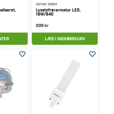
ARTNR:
519154
aliseret,
Lysstofrørarmatur LED,
16W/840
209 kr
NTER
LÆG I INDKØBSKURV