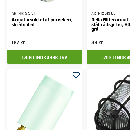
ARTNR:
519191
ARTNR:
519185
Armatursokkel af porcelæn,
Gelia Gitterarmatu
skråtstillet
ståltrådsgitter, 6
grå
127 kr
39 kr
LÆG I INDKØBSKURV
LÆG I INDK