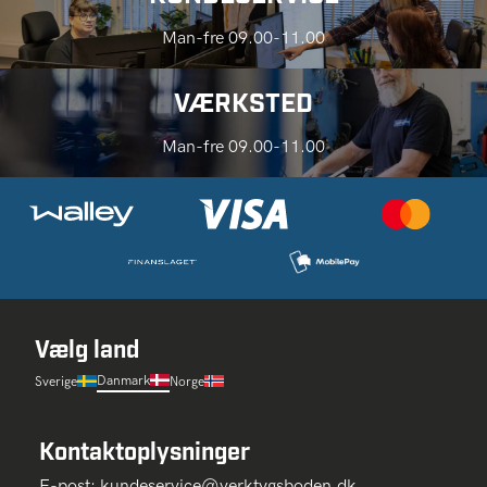
Man-fre 09.00-11.00
VÆRKSTED
Man-fre 09.00-11.00
Vælg land
Danmark
Sverige
Norge
Kontaktoplysninger
E-post:
kundeservice@verktygsboden.dk