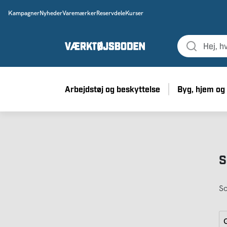
Kampagner
Nyheder
Varemærker
Reservdele
Kurser
Arbejdstøj og beskyttelse
Byg, hjem og
S
So
G