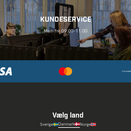
KUNDESERVICE
Man-fre 09.00-11.00
Vælg land
Danmark
Sverige
Norge