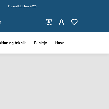
Frukostklubben 2026
g
kine og teknik
Bilpleje
Have