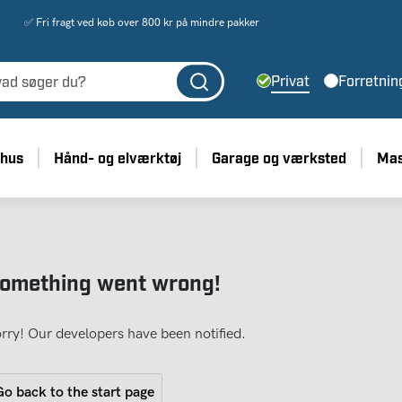
✅ Fri fragt ved køb over 800 kr på mindre pakker
Privat
Forretnin
 hus
Hånd- og elværktøj
Garage og værksted
Mas
omething went wrong!
rry! Our developers have been notified.
o back to the start page