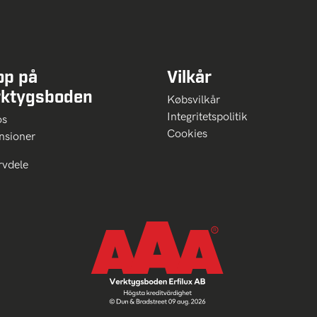
op på
Vilkår
rktygsboden
Købsvilkår
Integritetspolitik
 os
Cookies
nsioner
rvdele