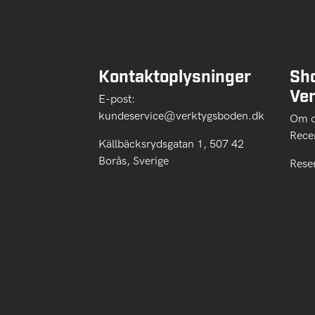
Kontaktoplysninger
Sh
Ve
E-post:
kundeservice@verktygsboden.dk
Om
Rece
Källbäcksrydsgatan 1, 507 42
Borås, Sverige
Rese