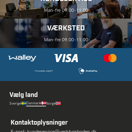
Man-fre 09.00-11.00
VÆRKSTED
Man-fre 09.00-11.00
Vælg land
Danmark
Sverige
Norge
Kontaktoplysninger
E-post:
kundeservice@verktygsboden.dk