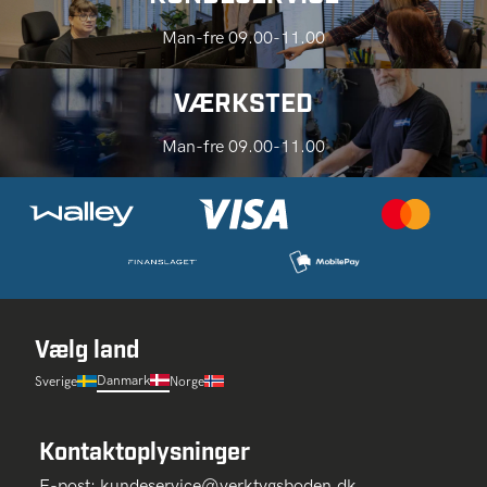
Man-fre 09.00-11.00
VÆRKSTED
Man-fre 09.00-11.00
Vælg land
Danmark
Sverige
Norge
Kontaktoplysninger
E-post:
kundeservice@verktygsboden.dk