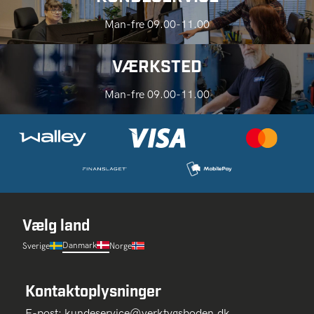
Man-fre 09.00-11.00
VÆRKSTED
Man-fre 09.00-11.00
Vælg land
Danmark
Sverige
Norge
Kontaktoplysninger
E-post:
kundeservice@verktygsboden.dk