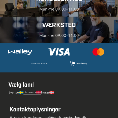
Man-fre 09.00-11.00
VÆRKSTED
Man-fre 09.00-11.00
Vælg land
Danmark
Sverige
Norge
Kontaktoplysninger
E-post:
kundeservice@verktygsboden.dk