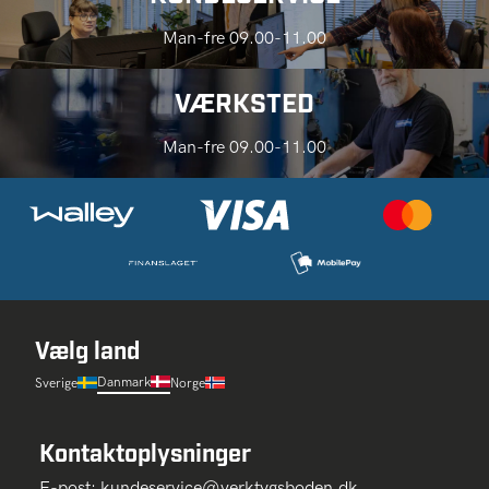
Man-fre 09.00-11.00
VÆRKSTED
Man-fre 09.00-11.00
Vælg land
Danmark
Sverige
Norge
Kontaktoplysninger
E-post:
kundeservice@verktygsboden.dk