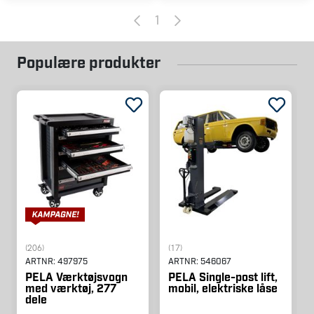
1
Populære produkter
(206)
(17)
ARTNR:
497975
ARTNR:
546067
PELA Værktøjsvogn
PELA Single-post lift,
med værktøj, 277
mobil, elektriske låse
dele