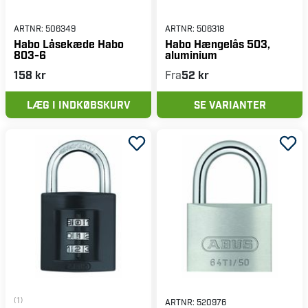
ARTNR:
506349
ARTNR:
506318
Habo Låsekæde Habo
Habo Hængelås 503,
803-6
aluminium
158 kr
Fra
52 kr
LÆG I INDKØBSKURV
SE VARIANTER
(1)
ARTNR:
520976