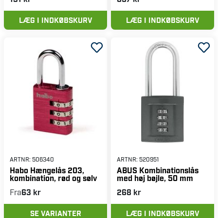
LÆG I INDKØBSKURV
LÆG I INDKØBSKURV
ARTNR:
506340
ARTNR:
520951
Habo Hængelås 203,
ABUS Kombinationslås
kombination, rød og sølv
med høj bøjle, 50 mm
Fra
63 kr
268 kr
SE VARIANTER
LÆG I INDKØBSKURV