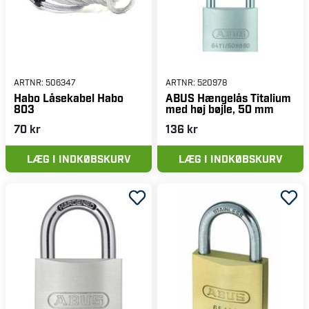
ARTNR:
506347
ARTNR:
520978
Habo Låsekabel Habo
ABUS Hængelås Titalium
803
med høj bøjle, 50 mm
70 kr
136 kr
LÆG I INDKØBSKURV
LÆG I INDKØBSKURV