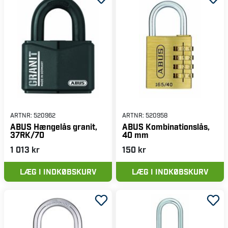
ARTNR:
520962
ARTNR:
520958
ABUS Hængelås granit,
ABUS Kombinationslås,
37RK/70
40 mm
1 013 kr
150 kr
LÆG I INDKØBSKURV
LÆG I INDKØBSKURV