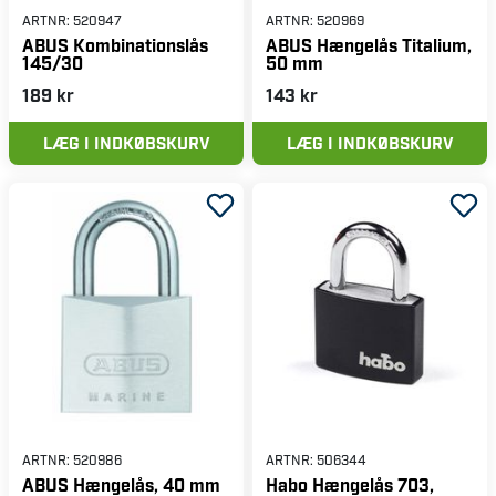
ARTNR:
520947
ARTNR:
520969
ABUS Kombinationslås
ABUS Hængelås Titalium,
145/30
50 mm
189 kr
143 kr
LÆG I INDKØBSKURV
LÆG I INDKØBSKURV
ARTNR:
520986
ARTNR:
506344
ABUS Hængelås, 40 mm
Habo Hængelås 703,