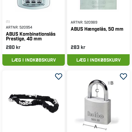
(1)
ARTNR:
520989
ARTNR:
520954
ABUS Hængelås, 50 mm
ABUS Kombinationslås
Prestige, 40 mm
280 kr
283 kr
LÆG I INDKØBSKURV
LÆG I INDKØBSKURV