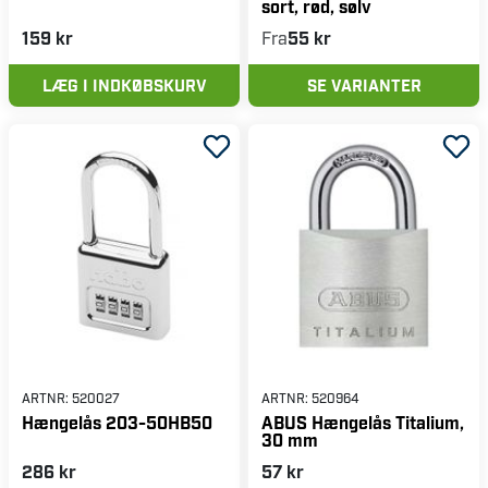
sort, rød, sølv
159 kr
Fra
55 kr
LÆG I INDKØBSKURV
SE VARIANTER
ARTNR:
520027
ARTNR:
520964
Hængelås 203-50HB50
ABUS Hængelås Titalium,
30 mm
286 kr
57 kr