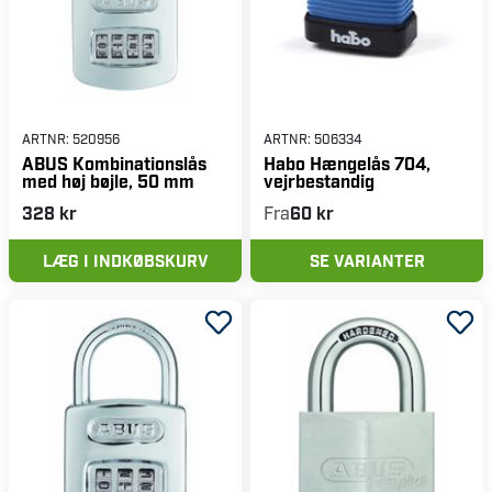
ARTNR:
520956
ARTNR:
506334
ABUS Kombinationslås
Habo Hængelås 704,
med høj bøjle, 50 mm
vejrbestandig
328 kr
Fra
60 kr
LÆG I INDKØBSKURV
SE VARIANTER