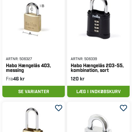
ARTNR:
506327
ARTNR:
506339
Habo Hængelås 403,
Habo Hængelås 203-55,
messing
kombination, sort
Fra
46 kr
120 kr
SE VARIANTER
LÆG I INDKØBSKURV