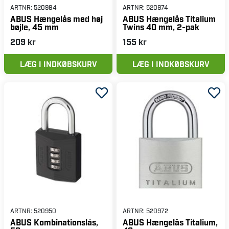
ARTNR:
520984
ARTNR:
520974
ABUS Hængelås med høj
ABUS Hængelås Titalium
bøjle, 45 mm
Twins 40 mm, 2-pak
209 kr
155 kr
LÆG I INDKØBSKURV
LÆG I INDKØBSKURV
ARTNR:
520950
ARTNR:
520972
ABUS Kombinationslås,
ABUS Hængelås Titalium,