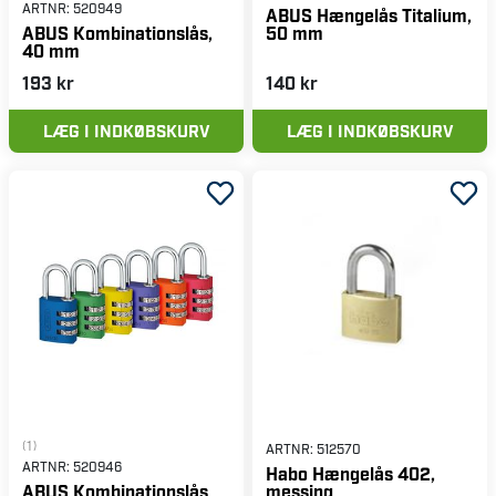
ARTNR:
520949
ABUS Hængelås Titalium,
50 mm
ABUS Kombinationslås,
40 mm
193 kr
140 kr
LÆG I INDKØBSKURV
LÆG I INDKØBSKURV
(1)
ARTNR:
512570
ARTNR:
520946
Habo Hængelås 402,
messing
ABUS Kombinationslås