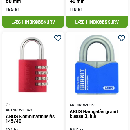
50 mm
40 mm
165 kr
119 kr
LÆG I INDKØBSKURV
LÆG I INDKØBSKURV
(1)
ARTNR:
520963
ARTNR:
520948
ABUS Hængelås granit
klasse 3, blå
ABUS Kombinationslås
145/40
131 kr
657 kr