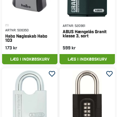
(1)
ARTNR:
520961
ARTNR:
506350
ABUS Hængelås Granit
klasse 3, sort
Habo Nøgleskab Habo
103
173 kr
599 kr
LÆG I INDKØBSKURV
LÆG I INDKØBSKURV