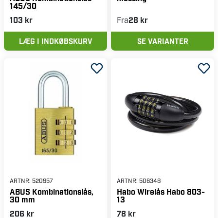
145/30
103 kr
Fra
28 kr
LÆG I INDKØBSKURV
SE VARIANTER
ARTNR:
520957
ARTNR:
506348
ABUS Kombinationslås,
Habo Wirelås Habo 803-
30 mm
13
206 kr
78 kr