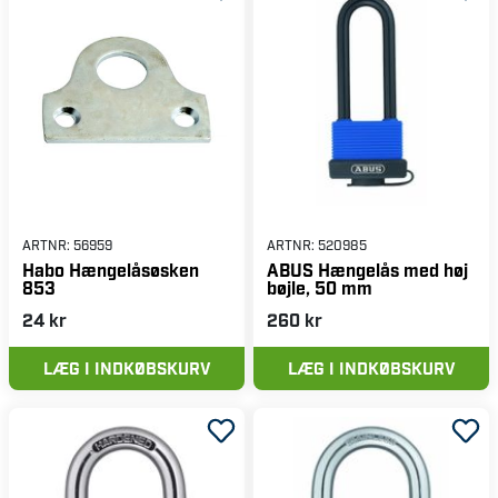
ARTNR:
56959
ARTNR:
520985
Habo Hængelåsøsken
ABUS Hængelås med høj
853
bøjle, 50 mm
24 kr
260 kr
LÆG I INDKØBSKURV
LÆG I INDKØBSKURV