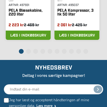
(35)
(61)
ARTNR:
497931
ARTNR:
495037
PELA Blæsekabine,
PELA Kompressor, 3
220 liter
hk 50 liter
2 223 kr
2 469 kr
2 061 kr
2 425 kr
LÆG I INDKØBSKURV
LÆG I INDKØBSKURV
NYHEDSBREV
Deltag i vores særlige kampagner!
Jeg har læst og accepteret håndteringen af ​​mine
personlige data.
Læs mere