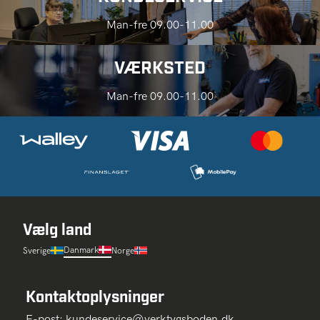
Man-fre 09.00-11.00
VÆRKSTED
Man-fre 09.00-11.00
Vælg land
Danmark
Sverige
Norge
Kontaktoplysninger
E-post:
kundeservice@verktygsboden.dk