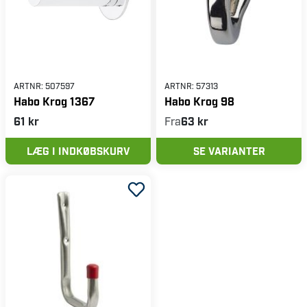
ARTNR:
507597
ARTNR:
57313
Habo Krog 1367
Habo Krog 98
61 kr
Fra
63 kr
LÆG I INDKØBSKURV
SE VARIANTER