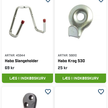
ARTNR:
45944
ARTNR:
56610
Habo Slangeholder
Habo Krog 530
69 kr
25 kr
LÆG I INDKØBSKURV
LÆG I INDKØBSKURV