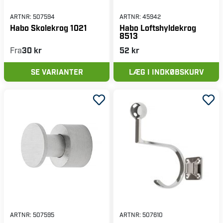
ARTNR:
507594
ARTNR:
45942
Habo Skolekrog 1021
Habo Loftshyldekrog
8513
Fra
30 kr
52 kr
SE VARIANTER
LÆG I INDKØBSKURV
ARTNR:
507595
ARTNR:
507610