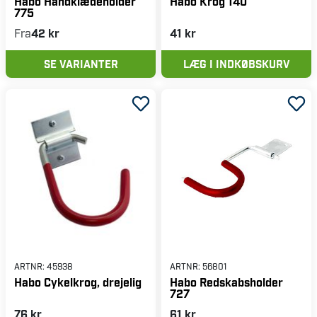
Habo Håndklædeholder
Habo Krog 140
775
Fra
42 kr
41 kr
SE VARIANTER
LÆG I INDKØBSKURV
ARTNR:
45938
ARTNR:
56801
Habo Cykelkrog, drejelig
Habo Redskabsholder
727
76 kr
61 kr