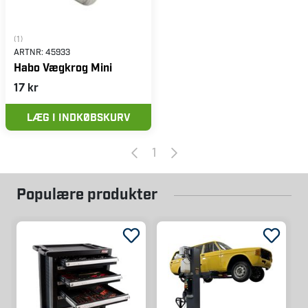
(1)
ARTNR:
45933
Habo Vægkrog Mini
17 kr
LÆG I INDKØBSKURV
1
Populære produkter