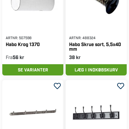
ARTNR:
507598
ARTNR:
488324
Habo Krog 1370
Habo Skrue sort, 5,5x40
mm
Fra
56 kr
38 kr
SE VARIANTER
LÆG I INDKØBSKURV