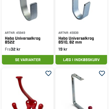
ARTNR:
45949
ARTNR:
45939
Habo Universalkrog
Habo Universalkrog
8522
8510, 82 mm
Fra
32 kr
19 kr
SE VARIANTER
LÆG I INDKØBSKURV