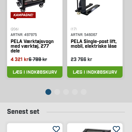
(206)
(17)
ARTNR:
497975
ARTNR:
546067
PELA Værktøjsvogn
PELA Single-post lift,
med værktøj, 277
mobil, elektriske låse
dele
4 321 kr
6 799 kr
23 766 kr
LÆG I INDKØBSKURV
LÆG I INDKØBSKURV
Senest set