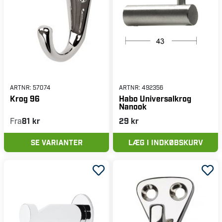
ARTNR:
57074
ARTNR:
492356
Krog 96
Habo Universalkrog
Nanook
Fra
81 kr
29 kr
SE VARIANTER
LÆG I INDKØBSKURV