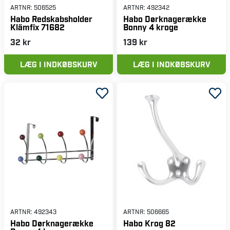
ARTNR:
506525
ARTNR:
492342
Habo Redskabsholder
Habo Dørknagerække
Klämfix 71682
Bonny 4 kroge
32 kr
139 kr
LÆG I INDKØBSKURV
LÆG I INDKØBSKURV
ARTNR:
492343
ARTNR:
506665
Habo Dørknagerække
Habo Krog 82