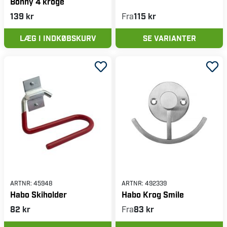
Bonny 4 kroge
139 kr
Fra
115 kr
LÆG I INDKØBSKURV
SE VARIANTER
ARTNR:
45948
ARTNR:
492339
Habo Skiholder
Habo Krog Smile
82 kr
Fra
83 kr