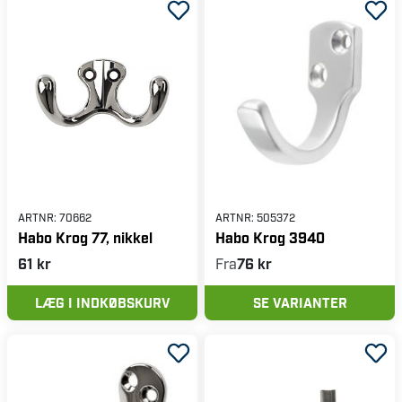
ARTNR:
70662
ARTNR:
505372
Habo Krog 77, nikkel
Habo Krog 3940
61 kr
Fra
76 kr
LÆG I INDKØBSKURV
SE VARIANTER