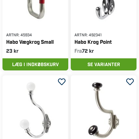
ARTNR:
45934
ARTNR:
492341
Habo Vægkrog Small
Habo Krog Point
23 kr
Fra
72 kr
LÆG I INDKØBSKURV
SE VARIANTER