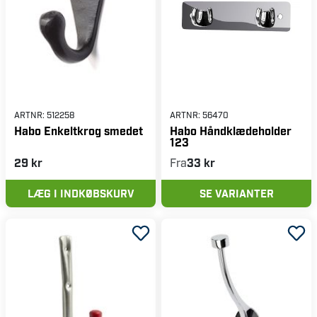
ARTNR:
512258
ARTNR:
56470
Habo Enkeltkrog smedet
Habo Håndklædeholder
123
29 kr
Fra
33 kr
LÆG I INDKØBSKURV
SE VARIANTER