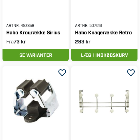
ARTNR:
492358
ARTNR:
507616
Habo Krogrække Sirius
Habo Knagerække Retro
Fra
73 kr
283 kr
SE VARIANTER
LÆG I INDKØBSKURV