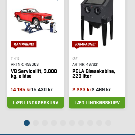
(141)
(35)
ARTNR:
498003
ARTNR:
497931
VB Servicelift, 3.000
PELA Blæsekabine,
kg, ellåse
220 liter
14 195 kr
15 430 kr
2 223 kr
2 469 kr
LÆG I INDKØBSKURV
LÆG I INDKØBSKURV