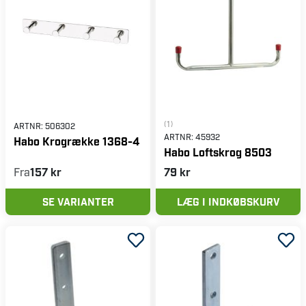
(1)
ARTNR:
506302
ARTNR:
45932
Habo Krogrække 1368-4
Habo Loftskrog 8503
Fra
157 kr
79 kr
SE VARIANTER
LÆG I INDKØBSKURV