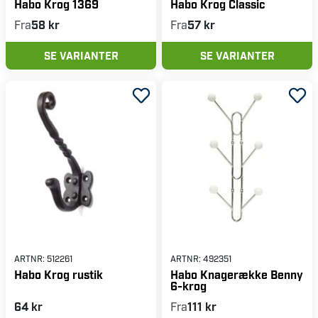
Habo Krog 1369
Habo Krog Classic
Fra
58 kr
Fra
57 kr
SE VARIANTER
SE VARIANTER
ARTNR:
512261
ARTNR:
492351
Habo Krog rustik
Habo Knagerække Benny
6-krog
64 kr
Fra
111 kr