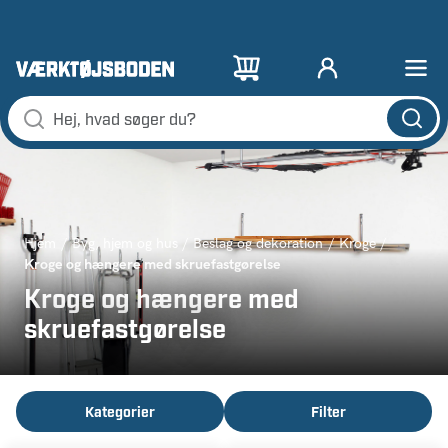
Hjem
Byg, hjem og hus
Beslag og dekoration
Kroge
Kroge og hængere med skruefastgørelse
Kroge og hængere med
skruefastgørelse
Kategorier
Filter