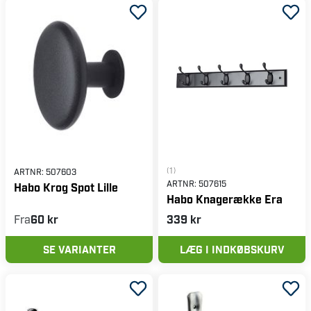
(1)
ARTNR:
507603
ARTNR:
507615
Habo Krog Spot Lille
Habo Knagerække Era
Fra
60 kr
339 kr
SE VARIANTER
LÆG I INDKØBSKURV