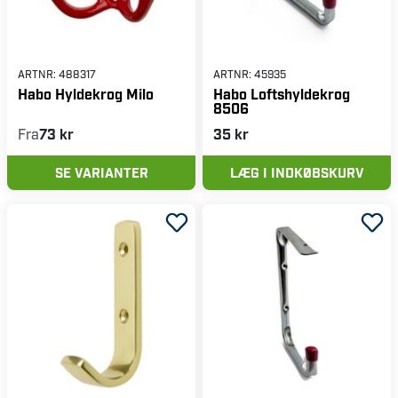
ARTNR:
488317
ARTNR:
45935
Habo Hyldekrog Milo
Habo Loftshyldekrog
8506
Fra
73 kr
35 kr
SE VARIANTER
LÆG I INDKØBSKURV