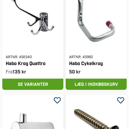
ARTNR:
492340
ARTNR:
45960
Habo Krog Quattro
Habo Cykelkrog
Fra
135 kr
50 kr
SE VARIANTER
LÆG I INDKØBSKURV