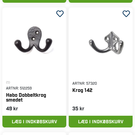
(1)
ARTNR:
57320
ARTNR:
512259
Krog 142
Habo Dobbeltkrog
smedet
49 kr
35 kr
LÆG I INDKØBSKURV
LÆG I INDKØBSKURV