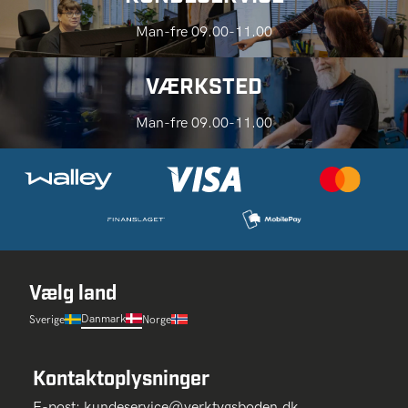
Man-fre 09.00-11.00
VÆRKSTED
Man-fre 09.00-11.00
Vælg land
Danmark
Sverige
Norge
Kontaktoplysninger
E-post:
kundeservice@verktygsboden.dk