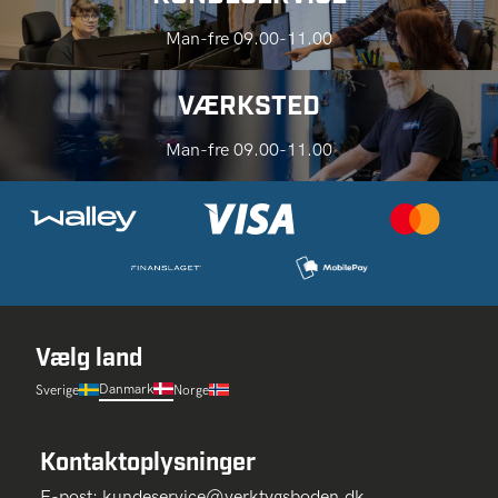
Man-fre 09.00-11.00
VÆRKSTED
Man-fre 09.00-11.00
Vælg land
Danmark
Sverige
Norge
Kontaktoplysninger
E-post:
kundeservice@verktygsboden.dk