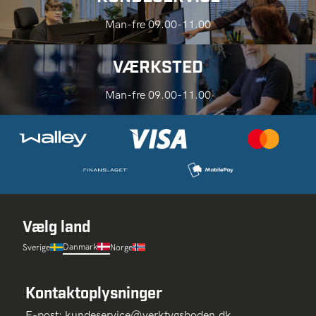
Man-fre 09.00-11.00
VÆRKSTED
Man-fre 09.00-11.00
Vælg land
Danmark
Sverige
Norge
Kontaktoplysninger
E-post:
kundeservice@verktygsboden.dk