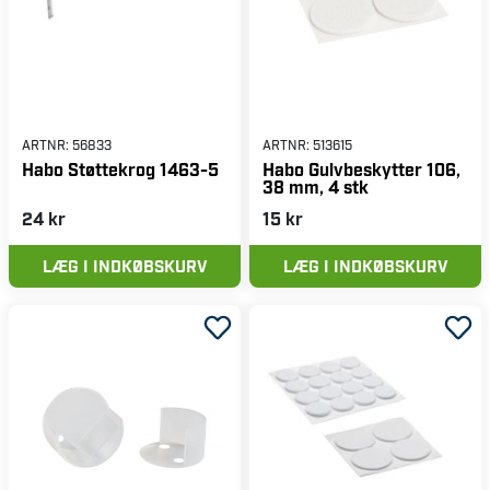
ARTNR:
56833
ARTNR:
513615
Habo Støttekrog 1463-5
Habo Gulvbeskytter 106,
38 mm, 4 stk
24 kr
15 kr
LÆG I INDKØBSKURV
LÆG I INDKØBSKURV