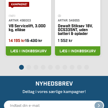
(141)
(3)
ARTNR:
498003
ARTNR:
548655
VB Servicelift, 3.000
Dewalt Stiksav 18V,
kg, ellåse
DCS335NT, uden
batteri & oplader
14 195 kr
15 430 kr
1 552 kr
LÆG I INDKØBSKURV
LÆG I INDKØBSKURV
NYHEDSBREV
Deltag i vores særlige kampagner!