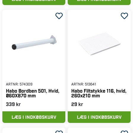
ARTNR:
574309
ARTNR:
513641
Habo Bordben 501, Hvid,
Habo Filtstykke 116, hvid,
Ø60X870 mm
260x210 mm
339 kr
29 kr
LÆG I INDKØBSKURV
LÆG I INDKØBSKURV