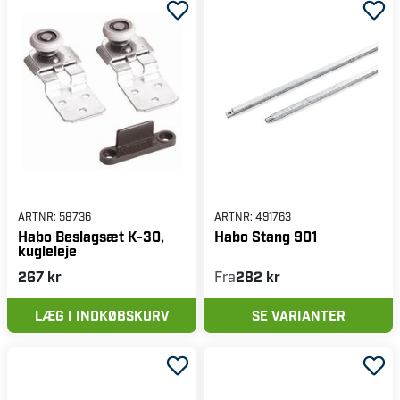
ARTNR:
58736
ARTNR:
491763
Habo Beslagsæt K-30,
Habo Stang 901
kugleleje
267 kr
Fra
282 kr
LÆG I INDKØBSKURV
SE VARIANTER