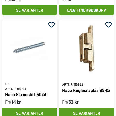
SE VARIANTER
LÆG I INDKØBSKURV
(1)
ARTNR:
56322
ARTNR:
56274
Habo Kuglesnaplås 6945
Habo Skruestift 5074
Fra
14 kr
Fra
53 kr
SE VARIANTER
SE VARIANTER