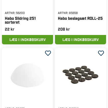
ARTNR:
56200
ARTNR:
85658
Habo Slidring 251
Habo beslagsæt ROLL-25
sorteret
22 kr
208 kr
LÆG I INDKØBSKURV
LÆG I INDKØBSKURV