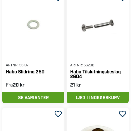
ARTNR:
56197
ARTNR:
56282
Habo Slidring 250
Habo Tilslutningsbeslag
2604
Fra
20 kr
21 kr
SE VARIANTER
LÆG I INDKØBSKURV