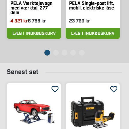
PELA Værktøjsvogn
PELA Single-post lift,
med værktøj, 277
mobil, elektriske låse
dele
4 321 kr
6 799 kr
23 766 kr
LÆG I INDKØBSKURV
LÆG I INDKØBSKURV
Senest set