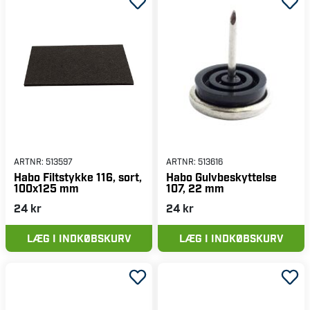
ARTNR:
513597
ARTNR:
513616
Habo Filtstykke 116, sort,
Habo Gulvbeskyttelse
100x125 mm
107, 22 mm
24 kr
24 kr
LÆG I INDKØBSKURV
LÆG I INDKØBSKURV