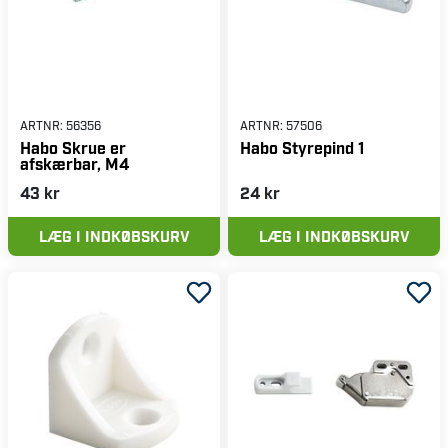
ARTNR:
56356
ARTNR:
57506
Habo Skrue er
Habo Styrepind 1
afskærbar, M4
43 kr
24 kr
LÆG I INDKØBSKURV
LÆG I INDKØBSKURV