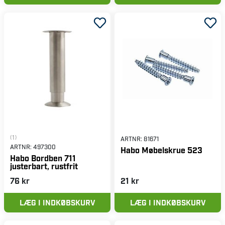
(1)
ARTNR:
81671
ARTNR:
497300
Habo Møbelskrue 523
Habo Bordben 711
justerbart, rustfrit
76 kr
21 kr
LÆG I INDKØBSKURV
LÆG I INDKØBSKURV