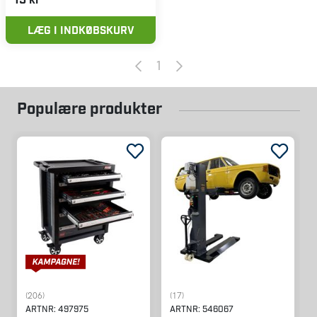
LÆG I INDKØBSKURV
1
Populære produkter
(206)
(17)
ARTNR:
497975
ARTNR:
546067