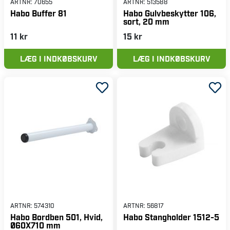
ARTNR:
70655
ARTNR:
513588
Habo Buffer 81
Habo Gulvbeskytter 106,
sort, 20 mm
11 kr
15 kr
LÆG I INDKØBSKURV
LÆG I INDKØBSKURV
ARTNR:
574310
ARTNR:
56817
Habo Bordben 501, Hvid,
Habo Stangholder 1512-5
Ø60X710 mm