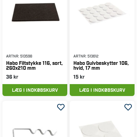
ARTNR:
513598
ARTNR:
513612
Habo Filtstykke 116, sort,
Habo Gulvbeskytter 106,
260x210 mm
hvid, 17 mm
36 kr
15 kr
LÆG I INDKØBSKURV
LÆG I INDKØBSKURV