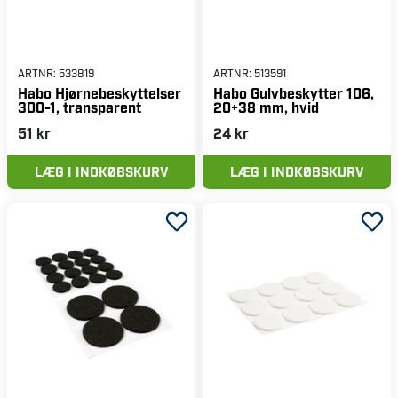
ARTNR:
533819
ARTNR:
513591
Habo Hjørnebeskyttelser
Habo Gulvbeskytter 106,
300-1, transparent
20+38 mm, hvid
51 kr
24 kr
LÆG I INDKØBSKURV
LÆG I INDKØBSKURV