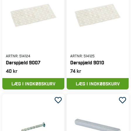
ARTNR:
514124
ARTNR:
514125
Dørspjæld 9007
Dørspjæld 9010
40 kr
74 kr
LÆG I INDKØBSKURV
LÆG I INDKØBSKURV