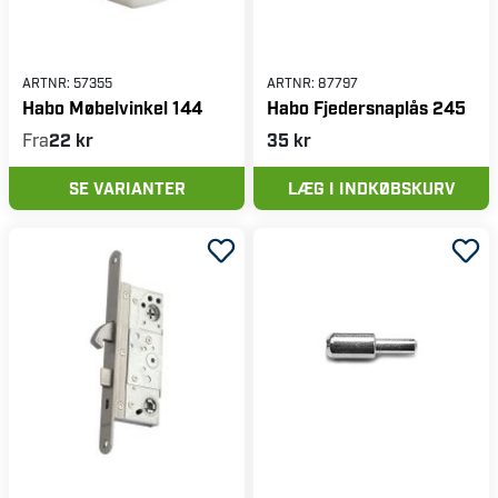
ARTNR:
57355
ARTNR:
87797
Habo Møbelvinkel 144
Habo Fjedersnaplås 245
Fra
22 kr
35 kr
SE VARIANTER
LÆG I INDKØBSKURV