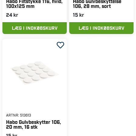
Habo Filtstykke 116, hvid,
Habo Gulvbeskyttelse
100x125 mm
106, 28 mm, sort
24 kr
15 kr
LÆG I INDKØBSKURV
LÆG I INDKØBSKURV
ARTNR:
513613
Habo Gulvbeskytter 106,
20 mm, 16 stk
15 kr