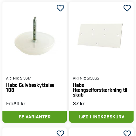
ARTNR:
513617
ARTNR:
513065
Habo Gulvbeskyttelse
Habo
108
Hængselforstærkning til
skab
Fra
20 kr
37 kr
SE VARIANTER
LÆG I INDKØBSKURV