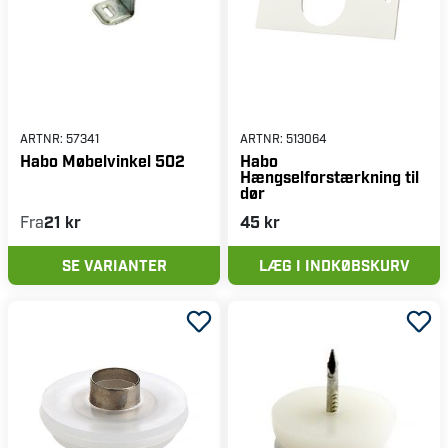
ARTNR:
57341
ARTNR:
513064
Habo Møbelvinkel 502
Habo
Hængselforstærkning til
dør
Fra
21 kr
45 kr
SE VARIANTER
LÆG I INDKØBSKURV