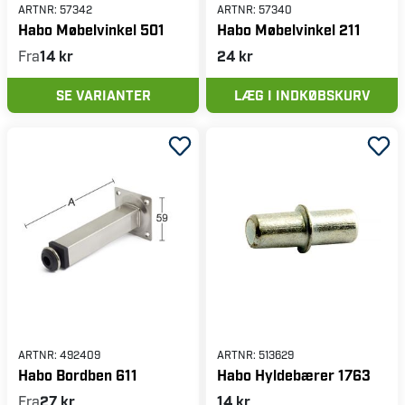
ARTNR:
57342
ARTNR:
57340
Habo Møbelvinkel 501
Habo Møbelvinkel 211
Fra
14 kr
24 kr
SE VARIANTER
LÆG I INDKØBSKURV
ARTNR:
492409
ARTNR:
513629
Habo Bordben 611
Habo Hyldebærer 1763
Fra
27 kr
14 kr