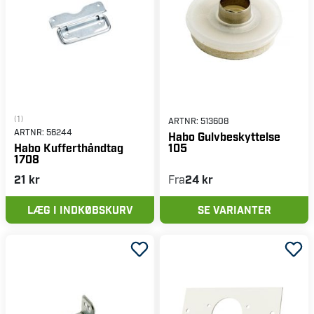
(1)
ARTNR:
513608
ARTNR:
56244
Habo Gulvbeskyttelse
105
Habo Kufferthåndtag
1708
21 kr
Fra
24 kr
LÆG I INDKØBSKURV
SE VARIANTER