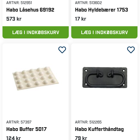
ARTNR:
512951
ARTNR:
513602
Habo Låsehus 69192
Habo Hyldebærer 1753
573 kr
17 kr
LÆG I INDKØBSKURV
LÆG I INDKØBSKURV
ARTNR:
57397
ARTNR:
512265
Habo Buffer 5017
Habo Kufferthåndtag
124 kr
79 kr