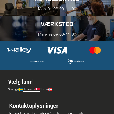
Man-fre 09.00-11.00
VÆRKSTED
Man-fre 09.00-11.00
Vælg land
Danmark
Sverige
Norge
Kontaktoplysninger
E-post:
kundeservice@verktygsboden.dk