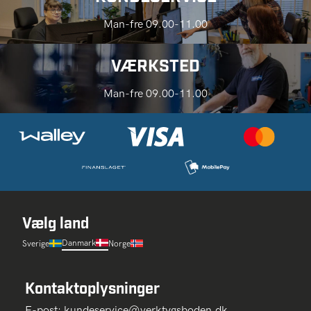
Man-fre 09.00-11.00
VÆRKSTED
Man-fre 09.00-11.00
Vælg land
Danmark
Sverige
Norge
Kontaktoplysninger
E-post:
kundeservice@verktygsboden.dk