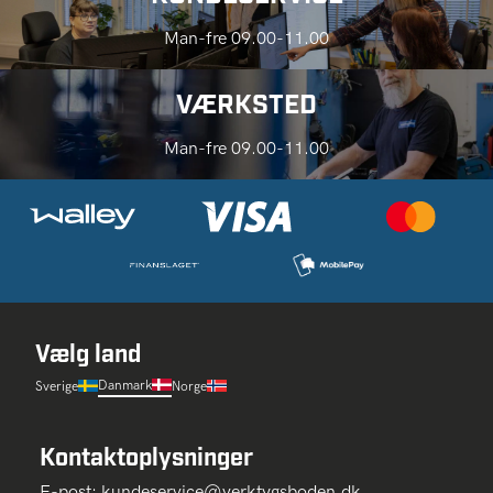
Man-fre 09.00-11.00
VÆRKSTED
Man-fre 09.00-11.00
Vælg land
Danmark
Sverige
Norge
Kontaktoplysninger
E-post:
kundeservice@verktygsboden.dk