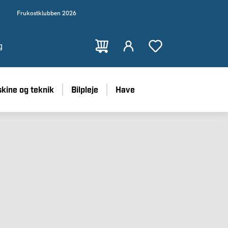
Frukostklubben 2026
g
kine og teknik
Bilpleje
Have