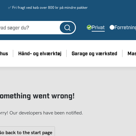
✅ Fri fragt ved køb over 800 kr på mindre pakker
Privat
Forretnin
 hus
Hånd- og elværktøj
Garage og værksted
Mas
omething went wrong!
rry! Our developers have been notified.
o back to the start page