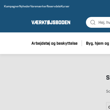
Kampagner
Nyheder
Varemærker
Reservdele
Kurser
Arbejdstøj og beskyttelse
Byg, hjem og
S
So
G