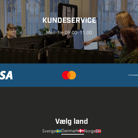
KUNDESERVICE
Man-fre 09.00-11.00
Vælg land
Danmark
Sverige
Norge