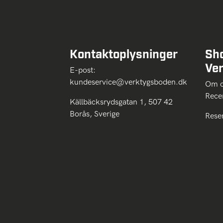
Kontaktoplysninger
Sh
Ve
E-post:
kundeservice@verktygsboden.dk
Om
Rece
Källbäcksrydsgatan 1, 507 42
Borås, Sverige
Rese