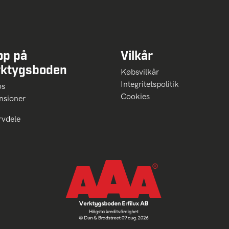
op på
Vilkår
rktygsboden
Købsvilkår
Integritetspolitik
 os
Cookies
nsioner
rvdele