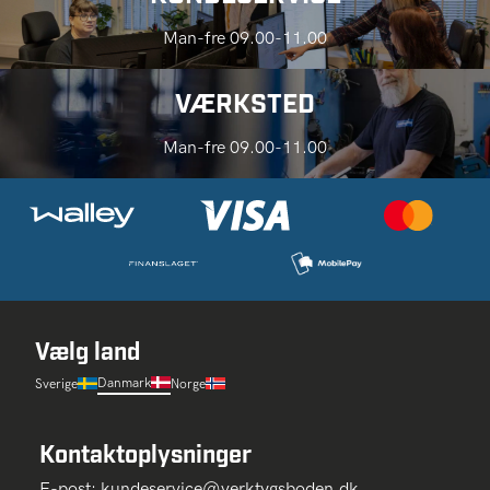
Man-fre 09.00-11.00
VÆRKSTED
Man-fre 09.00-11.00
Vælg land
Danmark
Sverige
Norge
Kontaktoplysninger
E-post:
kundeservice@verktygsboden.dk