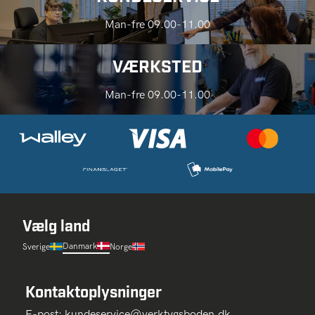
Man-fre 09.00-11.00
VÆRKSTED
Man-fre 09.00-11.00
Vælg land
Danmark
Sverige
Norge
Kontaktoplysninger
E-post:
kundeservice@verktygsboden.dk