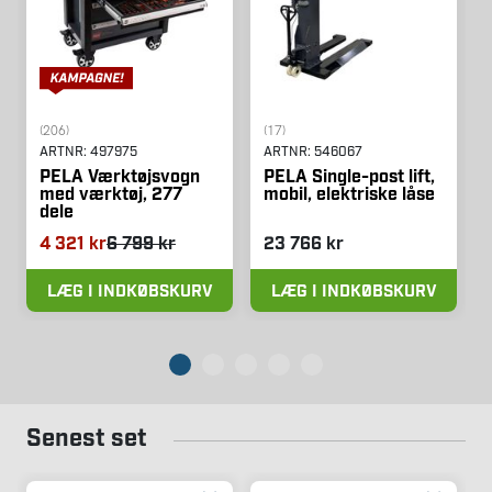
(206)
(17)
ARTNR:
497975
ARTNR:
546067
PELA Værktøjsvogn
PELA Single-post lift,
med værktøj, 277
mobil, elektriske låse
dele
4 321 kr
6 799 kr
23 766 kr
LÆG I INDKØBSKURV
LÆG I INDKØBSKURV
Senest set