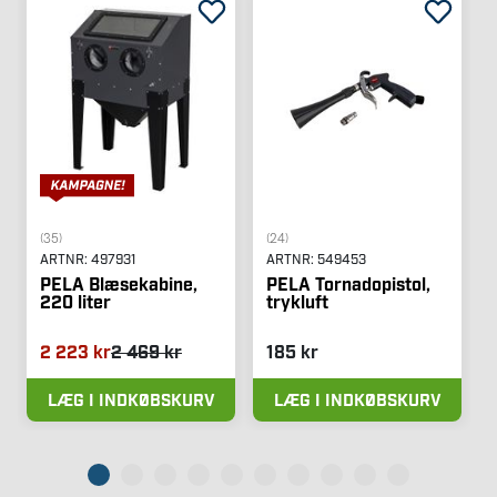
(35)
(24)
ARTNR:
497931
ARTNR:
549453
PELA Blæsekabine,
PELA Tornadopistol,
220 liter
trykluft
2 223 kr
2 469 kr
185 kr
LÆG I INDKØBSKURV
LÆG I INDKØBSKURV