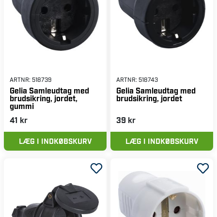
ARTNR:
518739
ARTNR:
518743
Gelia Samleudtag med
Gelia Samleudtag med
brudsikring, jordet,
brudsikring, jordet
gummi
41 kr
39 kr
LÆG I INDKØBSKURV
LÆG I INDKØBSKURV