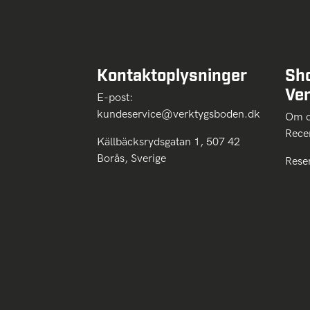
Kontaktoplysninger
Sh
Ve
E-post:
kundeservice@verktygsboden.dk
Om
Rece
Källbäcksrydsgatan 1, 507 42
Borås, Sverige
Rese