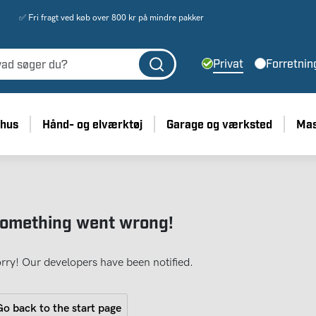
✅ Fri fragt ved køb over 800 kr på mindre pakker
Privat
Forretnin
 hus
Hånd- og elværktøj
Garage og værksted
Mas
omething went wrong!
rry! Our developers have been notified.
o back to the start page