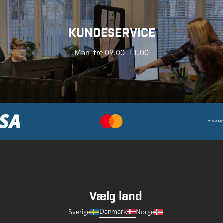
KUNDESERVICE
Man-fre 09.00-11.00
Vælg land
Danmark
Sverige
Norge