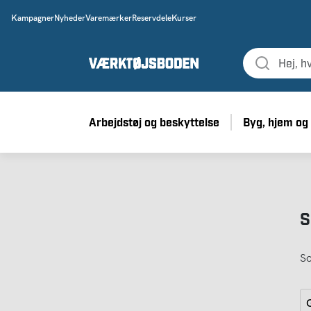
Kampagner
Nyheder
Varemærker
Reservdele
Kurser
Arbejdstøj og beskyttelse
Byg, hjem og
S
So
G