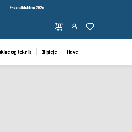
Frukostklubben 2026
g
kine og teknik
Bilpleje
Have