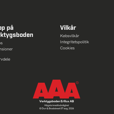
op på
Vilkår
rktygsboden
Købsvilkår
Integritetspolitik
 os
Cookies
nsioner
rvdele