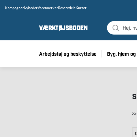
Kampagner
Nyheder
Varemærker
Reservdele
Kurser
Arbejdstøj og beskyttelse
Byg, hjem og
S
So
G