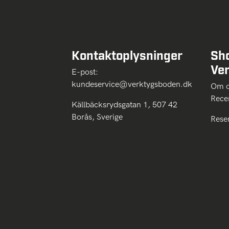
Kontaktoplysninger
Sh
Ve
E-post:
kundeservice@verktygsboden.dk
Om
Rece
Källbäcksrydsgatan 1, 507 42
Borås, Sverige
Rese