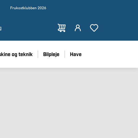
Frukostklubben 2026
g
kine og teknik
Bilpleje
Have