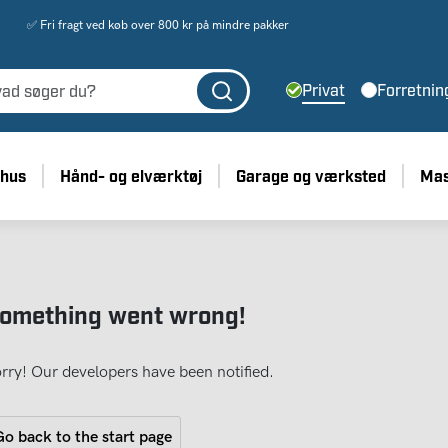
✅ Fri fragt ved køb over 800 kr på mindre pakker
Privat
Forretnin
 hus
Hånd- og elværktøj
Garage og værksted
Mas
omething went wrong!
rry! Our developers have been notified.
o back to the start page