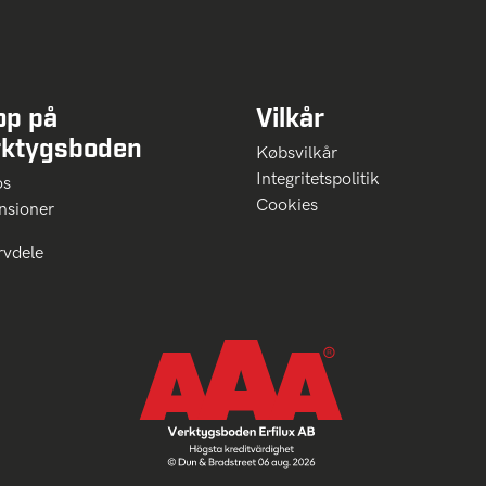
op på
Vilkår
rktygsboden
Købsvilkår
Integritetspolitik
 os
Cookies
nsioner
rvdele