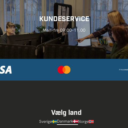
KUNDESERVICE
Man-fre 09.00-11.00
Vælg land
Danmark
Sverige
Norge