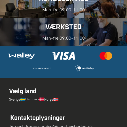
Man-fre 09.00-11.00
VÆRKSTED
Man-fre 09.00-11.00
Vælg land
Danmark
Sverige
Norge
Kontaktoplysninger
E-post:
kundeservice@verktygsboden.dk