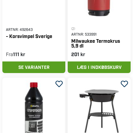
(2)
ARTNR:
492643
ARTNR:
533991
- Korsvimpel Sverige
Milwaukee Termokrus
5,9 dl
Fra
111 kr
201 kr
SE VARIANTER
LÆG I INDKØBSKURV