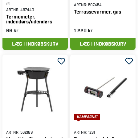
(2)
ARTNR:
507454
ARTNR:
497440
Terrassevarmer, gas
Termometer,
indendørs/udendørs
66 kr
1 220 kr
LÆG I INDKØBSKURV
LÆG I INDKØBSKURV
ARTNR:
562189
ARTNR:
1231