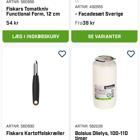
(2)
ARTNR:
560666
ARTNR:
492655
Fiskars Tomatkniv
Functional Form, 12 cm
- Facadesæt Sverige
54 kr
Fra
38 kr
LÆG I INDKØBSKURV
SE VARIANTER
ARTNR:
560690
ARTNR:
562228
Fiskars Kartoffelskræller
Bolsius Olielys, 100-110
timer