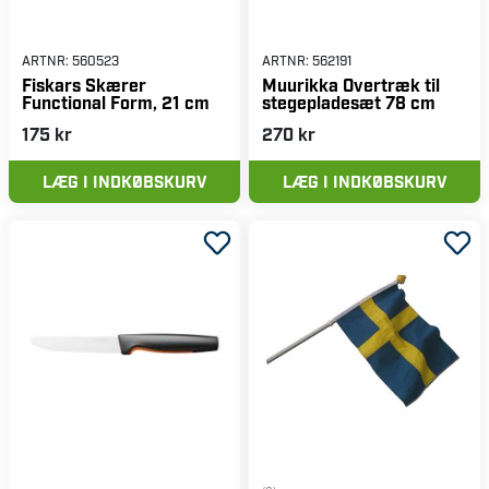
ARTNR:
560523
ARTNR:
562191
Fiskars Skærer
Muurikka Overtræk til
Functional Form, 21 cm
stegepladesæt 78 cm
175 kr
270 kr
LÆG I INDKØBSKURV
LÆG I INDKØBSKURV