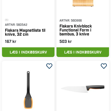
(1)
ARTNR:
560866
ARTNR:
560542
Fiskars Knivblock
Functional Form i
Fiskars Magnetliste til
bambus, 3 knive
knive, 32 cm
167 kr
503 kr
LÆG I INDKØBSKURV
LÆG I INDKØBSKURV