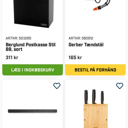
ARTNR:
503265
ARTNR:
560612
Berglund Postkasse Stil
Gerber Tændstål
88, sort
311 kr
165 kr
LÆG I INDKØBSKURV
BESTIL PÅ FORHÅND