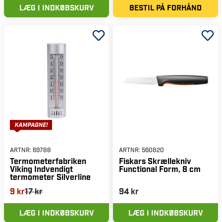
LÆG I INDKØBSKURV
BESTIL PÅ FORHÅND
ARTNR:
69788
ARTNR:
560820
Termometerfabriken
Fiskars Skrællekniv
Viking Indvendigt
Functional Form, 8 cm
termometer Silverline
9 kr
17 kr
94 kr
LÆG I INDKØBSKURV
LÆG I INDKØBSKURV