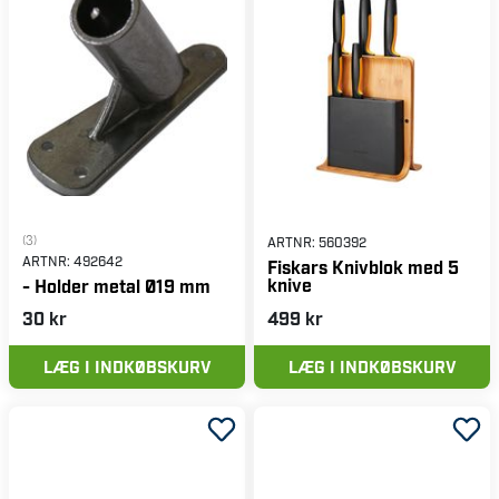
(3)
ARTNR:
560392
ARTNR:
492642
Fiskars Knivblok med 5
knive
- Holder metal Ø19 mm
30 kr
499 kr
LÆG I INDKØBSKURV
LÆG I INDKØBSKURV