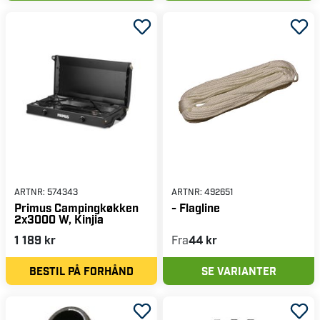
ARTNR:
574343
ARTNR:
492651
Primus Campingkøkken
- Flagline
2x3000 W, Kinjia
1 189 kr
Fra
44 kr
BESTIL PÅ FORHÅND
SE VARIANTER