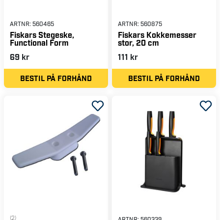
ARTNR:
560465
ARTNR:
560875
Fiskars Stegeske,
Fiskars Kokkemesser
Functional Form
stor, 20 cm
69 kr
111 kr
BESTIL PÅ FORHÅND
BESTIL PÅ FORHÅND
(2)
ARTNR:
560339