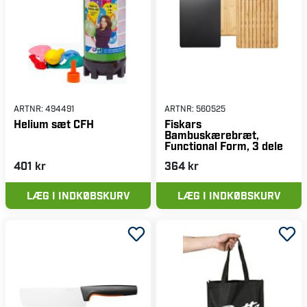
ARTNR:
494491
ARTNR:
560525
Helium sæt CFH
Fiskars
Bambuskærebræt,
Functional Form, 3 dele
401 kr
364 kr
LÆG I INDKØBSKURV
LÆG I INDKØBSKURV