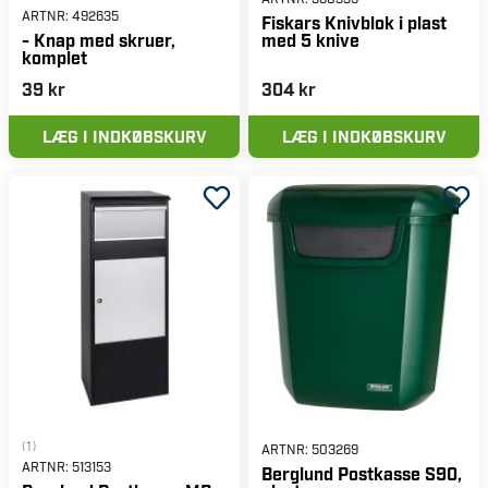
ARTNR:
492635
Fiskars Knivblok i plast
med 5 knive
- Knap med skruer,
komplet
39 kr
304 kr
LÆG I INDKØBSKURV
LÆG I INDKØBSKURV
(1)
ARTNR:
503269
ARTNR:
513153
Berglund Postkasse S90,