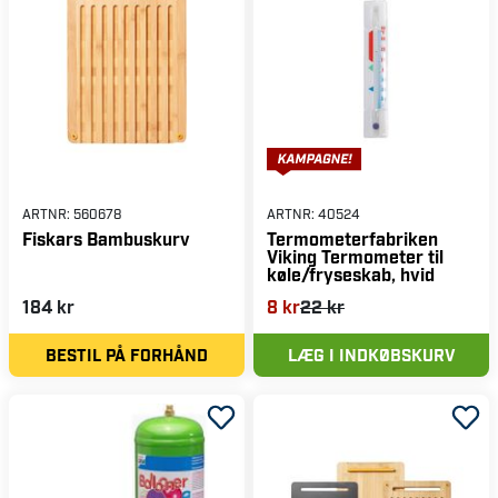
ARTNR:
560678
ARTNR:
40524
Fiskars Bambuskurv
Termometerfabriken
Viking Termometer til
køle/fryseskab, hvid
184 kr
8 kr
22 kr
BESTIL PÅ FORHÅND
LÆG I INDKØBSKURV