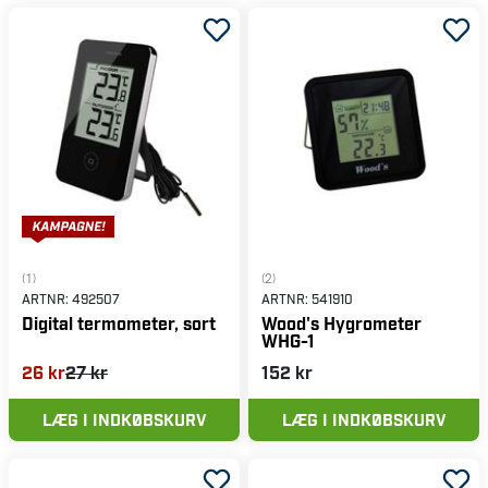
(1)
(2)
ARTNR:
492507
ARTNR:
541910
Digital termometer, sort
Wood's Hygrometer
WHG-1
26 kr
27 kr
152 kr
LÆG I INDKØBSKURV
LÆG I INDKØBSKURV