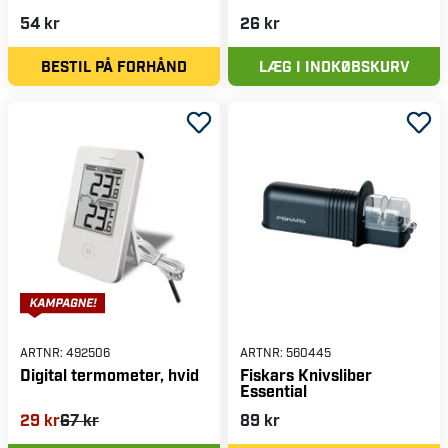
54 kr
26 kr
BESTIL PÅ FORHÅND
LÆG I INDKØBSKURV
ARTNR:
492506
ARTNR:
560445
Digital termometer, hvid
Fiskars Knivsliber
Essential
29 kr
67 kr
89 kr