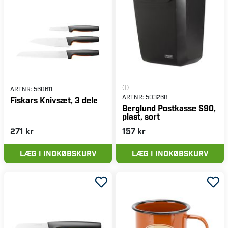
(1)
ARTNR:
560611
ARTNR:
503268
Fiskars Knivsæt, 3 dele
Berglund Postkasse S90,
plast, sort
271 kr
157 kr
LÆG I INDKØBSKURV
LÆG I INDKØBSKURV