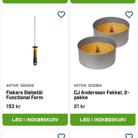
ARTNR:
560646
ARTNR:
508964
Fiskars Slebetål
CJ Andersson Fakkel, 2-
Functional Form
pakke
193 kr
21 kr
LÆG I INDKØBSKURV
LÆG I INDKØBSKURV