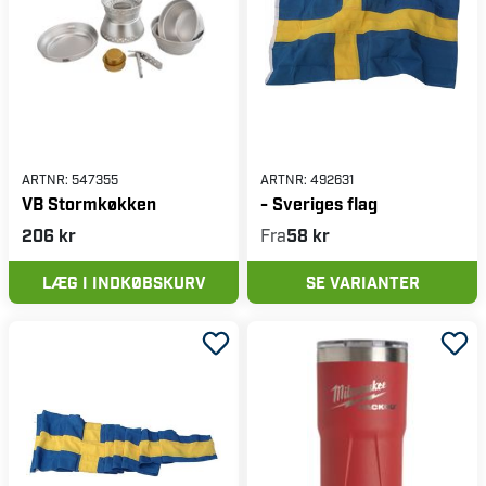
ARTNR:
547355
ARTNR:
492631
VB Stormkøkken
- Sveriges flag
206 kr
Fra
58 kr
LÆG I INDKØBSKURV
SE VARIANTER