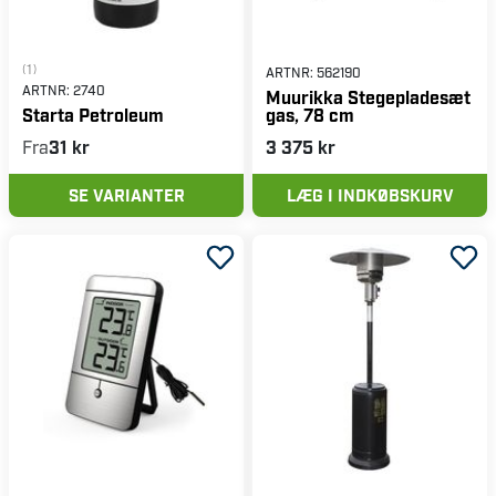
(1)
ARTNR:
562190
ARTNR:
2740
Muurikka Stegepladesæt
gas, 78 cm
Starta Petroleum
Fra
31 kr
3 375 kr
SE VARIANTER
LÆG I INDKØBSKURV