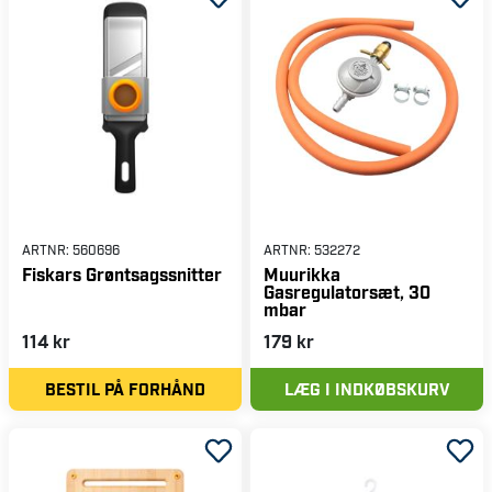
ARTNR:
560696
ARTNR:
532272
Fiskars Grøntsagssnitter
Muurikka
Gasregulatorsæt, 30
mbar
114 kr
179 kr
BESTIL PÅ FORHÅND
LÆG I INDKØBSKURV