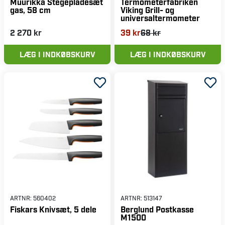
Muurikka Stegepladesæt
Termometerfabriken
gas, 58 cm
Viking Grill- og
universaltermometer
2 270 kr
39 kr
68 kr
LÆG I INDKØBSKURV
LÆG I INDKØBSKURV
ARTNR:
560402
ARTNR:
513147
Fiskars Knivsæt, 5 dele
Berglund Postkasse
M1500