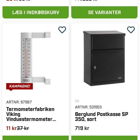
LÆG I INDKØBSKURV
SE VARIANTER
(1)
ARTNR:
67987
ARTNR:
531953
Termometerfabriken
Viking
Berglund Postkasse SP
Vinduestermometer
350, sort
Silverline, udvendig
11 kr
37 kr
719 kr