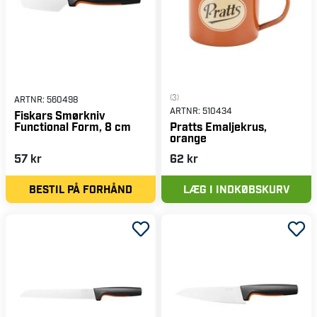
(3)
ARTNR:
560498
ARTNR:
510434
Fiskars Smørkniv
Functional Form, 8 cm
Pratts Emaljekrus,
orange
57 kr
62 kr
BESTIL PÅ FORHÅND
LÆG I INDKØBSKURV