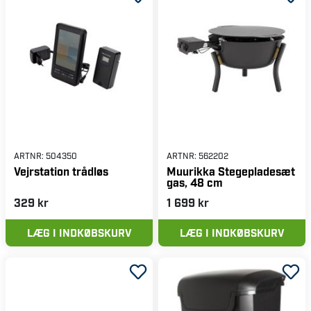
ARTNR:
504350
ARTNR:
562202
Vejrstation trådløs
Muurikka Stegepladesæt
gas, 48 cm
329 kr
1 699 kr
LÆG I INDKØBSKURV
LÆG I INDKØBSKURV