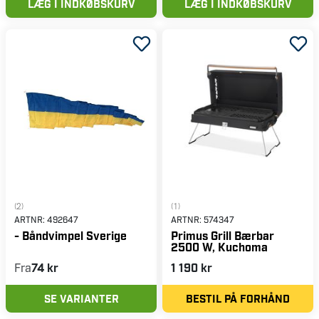
LÆG I INDKØBSKURV
LÆG I INDKØBSKURV
(2)
(1)
ARTNR:
492647
ARTNR:
574347
- Båndvimpel Sverige
Primus Grill Bærbar
2500 W, Kuchoma
Fra
74 kr
1 190 kr
SE VARIANTER
BESTIL PÅ FORHÅND