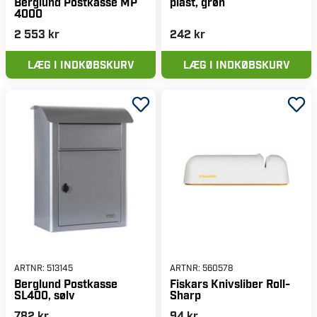
plast, grøn
Berglund Postkasse MP
4000
2 553 kr
242 kr
LÆG I INDKØBSKURV
LÆG I INDKØBSKURV
ARTNR:
513145
ARTNR:
560578
Berglund Postkasse
Fiskars Knivsliber Roll-
SL400, sølv
Sharp
782 kr
94 kr