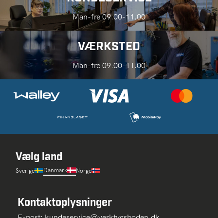
Man-fre 09.00-11.00
VÆRKSTED
Man-fre 09.00-11.00
Vælg land
Danmark
Sverige
Norge
Kontaktoplysninger
E-post:
kundeservice@verktygsboden.dk