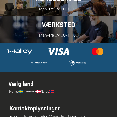
Man-fre 09.00-11.00
VÆRKSTED
Man-fre 09.00-11.00
Vælg land
Danmark
Sverige
Norge
Kontaktoplysninger
E-post:
kundeservice@verktygsboden.dk