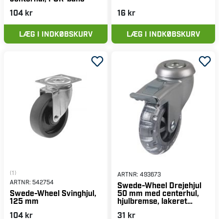
104 kr
16 kr
LÆG I INDKØBSKURV
LÆG I INDKØBSKURV
(1)
ARTNR:
493673
ARTNR:
542754
Swede-Wheel Drejehjul
50 mm med centerhul,
Swede-Wheel Svinghjul,
hjulbremse, lakeret
125 mm
gaffel, inline-hjul
104 kr
31 kr