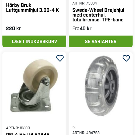
ARTNR:
75934
Hörby Bruk
Luftgummihjul 3.00-4 K
Swede-Wheel Drejehjul
med centerhul,
totalbremse, TPE-bane
220 kr
Fra
40 kr
LÆG I INDKØBSKURV
SE VARIANTER
(2)
ARTNR:
61209
ARTNR:
494798
PELA Hjul til 50845