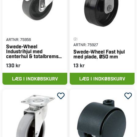
(2)
ARTNR:
75956
ARTNR:
75927
Swede-Wheel
Industrihjul med
Swede-Wheel Fast hjul
centerhul & totalbremse,
med plade, Ø50 mm
PUR-bane
130 kr
13 kr
LÆG I INDKØBSKURV
LÆG I INDKØBSKURV