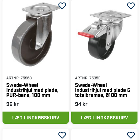
ARTNR:
75968
ARTNR:
75953
Swede-Wheel
Swede-Wheel
Industrihjul med plade,
Industrihjul med plade &
PUR-bane, 100 mm
totalbremse, Ø100 mm
96 kr
94 kr
LÆG I INDKØBSKURV
LÆG I INDKØBSKURV