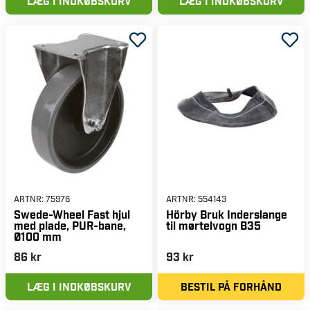
LÆG I INDKØBSKURV
LÆG I INDKØBSKURV
ARTNR:
75976
ARTNR:
554143
Swede-Wheel Fast hjul
Hörby Bruk Inderslange
med plade, PUR-bane,
til mørtelvogn B35
Ø100 mm
86 kr
93 kr
LÆG I INDKØBSKURV
BESTIL PÅ FORHÅND