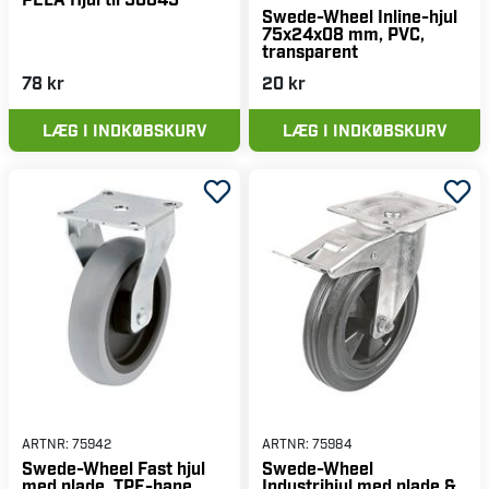
Swede-Wheel Inline-hjul
75x24x08 mm, PVC,
transparent
78 kr
20 kr
LÆG I INDKØBSKURV
LÆG I INDKØBSKURV
ARTNR:
75942
ARTNR:
75984
Swede-Wheel Fast hjul
Swede-Wheel
med plade, TPE-bane
Industrihjul med plade &