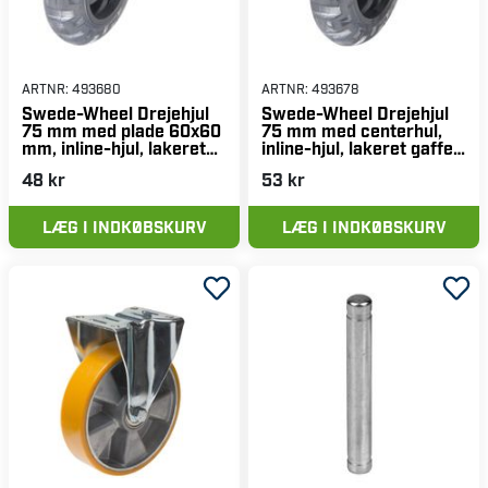
ARTNR:
493680
ARTNR:
493678
Swede-Wheel Drejehjul
Swede-Wheel Drejehjul
75 mm med plade 60x60
75 mm med centerhul,
mm, inline-hjul, lakeret
inline-hjul, lakeret gaffel,
gaffel
totalbremse
48 kr
53 kr
LÆG I INDKØBSKURV
LÆG I INDKØBSKURV