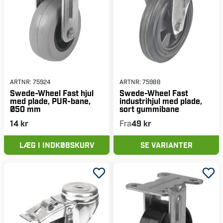
ARTNR:
75924
ARTNR:
75988
Swede-Wheel Fast hjul
Swede-Wheel Fast
med plade, PUR-bane,
industrihjul med plade,
Ø50 mm
sort gummibane
14 kr
Fra
49 kr
LÆG I INDKØBSKURV
SE VARIANTER