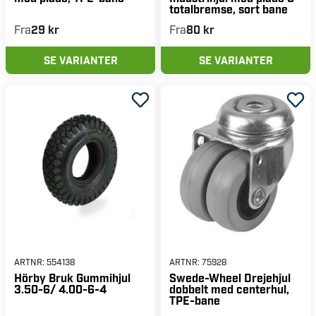
totalbremse, sort bane
Fra
29 kr
Fra
80 kr
SE VARIANTER
SE VARIANTER
ARTNR:
554138
ARTNR:
75928
Hörby Bruk Gummihjul
Swede-Wheel Drejehjul
3.50-6/ 4.00-6-4
dobbelt med centerhul,
TPE-bane