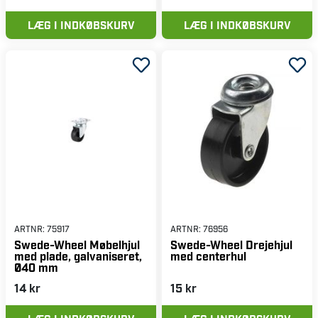
LÆG I INDKØBSKURV
LÆG I INDKØBSKURV
ARTNR:
75917
ARTNR:
76956
Swede-Wheel Møbelhjul
Swede-Wheel Drejehjul
med plade, galvaniseret,
med centerhul
Ø40 mm
14 kr
15 kr