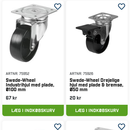
ARTNR:
75952
ARTNR:
75926
Swede-Wheel
Swede-Wheel Drejelige
Industrihjul med plade,
hjul med plade & bremse,
Ø100 mm
Ø50 mm
67 kr
20 kr
LÆG I INDKØBSKURV
LÆG I INDKØBSKURV