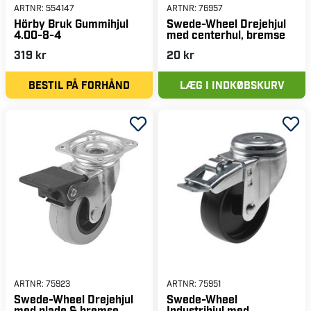
ARTNR:
554147
ARTNR:
76957
Hörby Bruk Gummihjul
Swede-Wheel Drejehjul
4.00-8-4
med centerhul, bremse
319 kr
20 kr
BESTIL PÅ FORHÅND
LÆG I INDKØBSKURV
ARTNR:
75923
ARTNR:
75951
Swede-Wheel Drejehjul
Swede-Wheel
med plade & bremse,
Industrihjul med