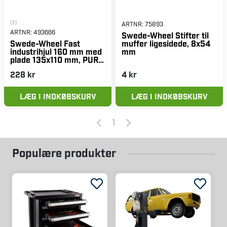
(1)
ARTNR:
75893
ARTNR:
493666
Swede-Wheel Stifter til
muffer ligesidede, 8x54
Swede-Wheel Fast
mm
industrihjul 160 mm med
plade 135x110 mm, PUR-
bane, aluminiumsnav
228 kr
4 kr
LÆG I INDKØBSKURV
LÆG I INDKØBSKURV
1
Populære produkter