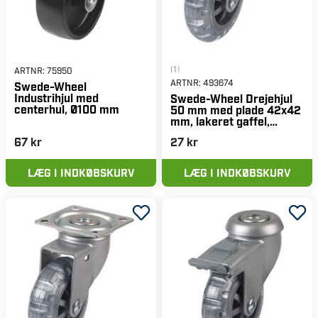
(1)
ARTNR:
75950
ARTNR:
493674
Swede-Wheel
Industrihjul med
Swede-Wheel Drejehjul
centerhul, Ø100 mm
50 mm med plade 42x42
mm, lakeret gaffel,
inline-hjul
67 kr
27 kr
LÆG I INDKØBSKURV
LÆG I INDKØBSKURV