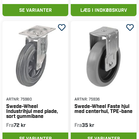
SE VARIANTER
LÆG I INDKØBSKURV
ARTNR:
75980
ARTNR:
75936
Swede-Wheel
Swede-Wheel Faste hjul
Industrihjul med plade,
med centerhul, TPE-bane
sort gummibane
Fra
72 kr
Fra
35 kr
SE VARIANTER
SE VARIANTER