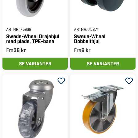
ARTNR:
75938
ARTNR:
75871
Swede-Wheel Drejehjul
Swede-Wheel
med plade, TPE-bane
Dobbelthjul
Fra
36 kr
Fra
6 kr
SE VARIANTER
SE VARIANTER