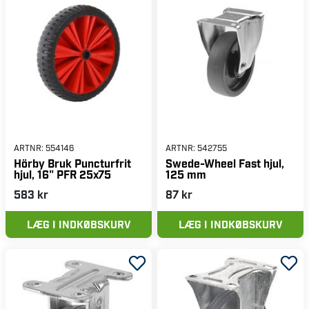
ARTNR:
554146
ARTNR:
542755
Hörby Bruk Puncturfrit
Swede-Wheel Fast hjul,
hjul, 16" PFR 25x75
125 mm
583 kr
87 kr
LÆG I INDKØBSKURV
LÆG I INDKØBSKURV