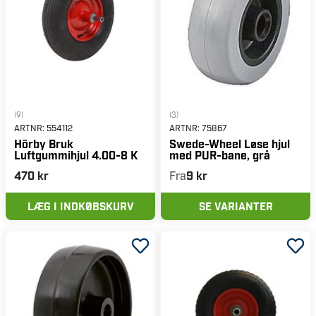
(9)
(3)
ARTNR:
554112
ARTNR:
75867
Hörby Bruk
Swede-Wheel Løse hjul
Luftgummihjul 4.00-8 K
med PUR-bane, grå
470 kr
Fra
9 kr
LÆG I INDKØBSKURV
SE VARIANTER