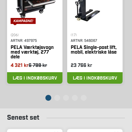
(206)
(17)
ARTNR:
497975
ARTNR:
546067
PELA Værktøjsvogn
PELA Single-post lift,
med værktøj, 277
mobil, elektriske låse
dele
4 321 kr
6 799 kr
23 766 kr
LÆG I INDKØBSKURV
LÆG I INDKØBSKURV
Senest set