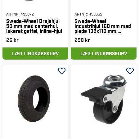
ARTNR:
493672
ARTNR:
493665
Swede-Wheel Drejehjul
Swede-Wheel
50 mm med centerhul,
Industrihjul 160 mm med
lakeret gaffel, inline-hjul
plade 135x110 mm,
aluminiumsnav, PUR-
26 kr
298 kr
bane, totalbremse
LÆG I INDKØBSKURV
LÆG I INDKØBSKURV