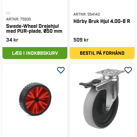
(1)
ARTNR:
554142
ARTNR:
75930
Hörby Bruk Hjul 4.00-8 R
Swede-Wheel Drejehjul
med PUR-plade, Ø50 mm
34 kr
509 kr
LÆG I INDKØBSKURV
BESTIL PÅ FORHÅND