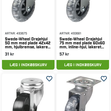
ARTNR:
493675
ARTNR:
493681
Swede-Wheel Drejehjul
Swede-Wheel Drejehjul
50 mm med plade 42x42
75 mm med plade 60x60
mm, hjulbremse, lakeret
mm, inline-hjul, lakeret
gaffel, inline-hjul
gaffel, totalbremse
31 kr
57 kr
LÆG I INDKØBSKURV
LÆG I INDKØBSKURV