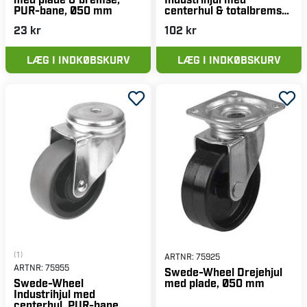
PUR-bane, Ø50 mm
centerhul & totalbremse,
Ø100 mm
23 kr
102 kr
LÆG I INDKØBSKURV
LÆG I INDKØBSKURV
(1)
ARTNR:
75925
ARTNR:
75955
Swede-Wheel Drejehjul
med plade, Ø50 mm
Swede-Wheel
Industrihjul med
centerhul, PUR-bane