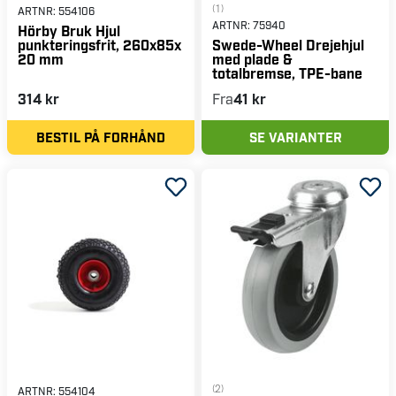
(1)
ARTNR:
554106
ARTNR:
75940
Hörby Bruk Hjul
punkteringsfrit, 260x85x
Swede-Wheel Drejehjul
20 mm
med plade &
totalbremse, TPE-bane
314 kr
Fra
41 kr
BESTIL PÅ FORHÅND
SE VARIANTER
(2)
ARTNR:
554104