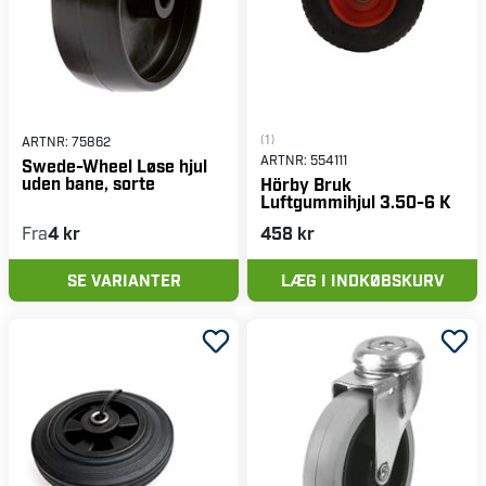
(1)
ARTNR:
75862
ARTNR:
554111
Swede-Wheel Løse hjul
uden bane, sorte
Hörby Bruk
Luftgummihjul 3.50-6 K
Fra
4 kr
458 kr
SE VARIANTER
LÆG I INDKØBSKURV