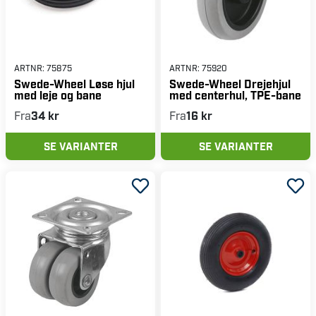
ARTNR:
75875
ARTNR:
75920
Swede-Wheel Løse hjul
Swede-Wheel Drejehjul
med leje og bane
med centerhul, TPE-bane
Fra
34 kr
Fra
16 kr
SE VARIANTER
SE VARIANTER