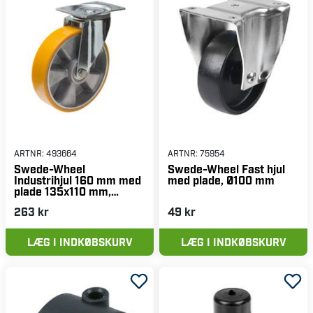
ARTNR:
493664
ARTNR:
75954
Swede-Wheel
Swede-Wheel Fast hjul
Industrihjul 160 mm med
med plade, Ø100 mm
plade 135x110 mm,
aluminiumsnav, PUR-
263 kr
49 kr
bane
LÆG I INDKØBSKURV
LÆG I INDKØBSKURV