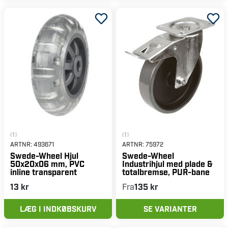
(1)
(1)
ARTNR:
493671
ARTNR:
75972
Swede-Wheel Hjul
Swede-Wheel
50x20x06 mm, PVC
Industrihjul med plade &
inline transparent
totalbremse, PUR-bane
13 kr
Fra
135 kr
LÆG I INDKØBSKURV
SE VARIANTER