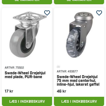
(1)
ARTNR:
75922
ARTNR:
493677
Swede-Wheel Drejehjul
med plade, PUR-bane
Swede-Wheel Drejehjul
75 mm med centerhul,
inline-hjul, lakeret gaffel
17 kr
46 kr
LÆG I INDKØBSKURV
LÆG I INDKØBSKURV