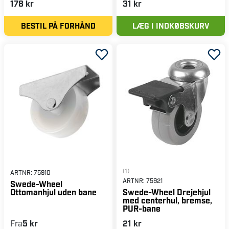
178 kr
31 kr
BESTIL PÅ FORHÅND
LÆG I INDKØBSKURV
(1)
ARTNR:
75910
ARTNR:
75921
Swede-Wheel
Ottomanhjul uden bane
Swede-Wheel Drejehjul
med centerhul, bremse,
PUR-bane
Fra
5 kr
21 kr