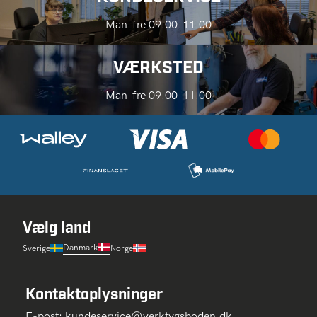
Man-fre 09.00-11.00
VÆRKSTED
Man-fre 09.00-11.00
Vælg land
Danmark
Sverige
Norge
Kontaktoplysninger
E-post:
kundeservice@verktygsboden.dk